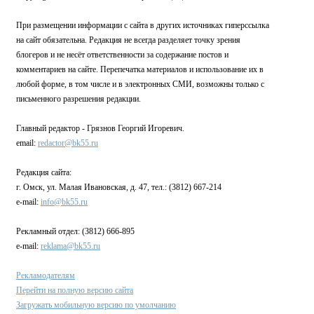
При размещении информации с сайта в других источниках гиперссылка
на сайт обязательна. Редакция не всегда разделяет точку зрения
блогеров и не несёт ответственности за содержание постов и
комментариев на сайте. Перепечатка материалов и использование их в
любой форме, в том числе и в электронных СМИ, возможны только с
письменного разрешения редакции.
Главный редактор - Грязнов Георгий Игоревич.
email:
redactor@bk55.ru
Редакция сайта:
г. Омск, ул. Малая Ивановская, д. 47, тел.: (3812) 667-214
e-mail:
info@bk55.ru
Рекламный отдел: (3812) 666-895
e-mail:
reklama@bk55.ru
Рекламодателям
Перейти на полную версию сайта
Загружать мобильную версию по умолчанию