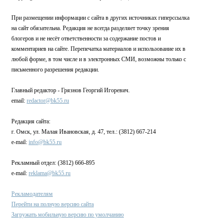
При размещении информации с сайта в других источниках гиперссылка
на сайт обязательна. Редакция не всегда разделяет точку зрения
блогеров и не несёт ответственности за содержание постов и
комментариев на сайте. Перепечатка материалов и использование их в
любой форме, в том числе и в электронных СМИ, возможны только с
письменного разрешения редакции.
Главный редактор - Грязнов Георгий Игоревич.
email:
redactor@bk55.ru
Редакция сайта:
г. Омск, ул. Малая Ивановская, д. 47, тел.: (3812) 667-214
e-mail:
info@bk55.ru
Рекламный отдел: (3812) 666-895
e-mail:
reklama@bk55.ru
Рекламодателям
Перейти на полную версию сайта
Загружать мобильную версию по умолчанию