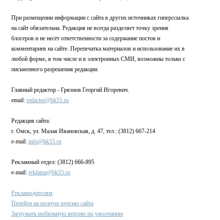
При размещении информации с сайта в других источниках гиперссылка
на сайт обязательна. Редакция не всегда разделяет точку зрения
блогеров и не несёт ответственности за содержание постов и
комментариев на сайте. Перепечатка материалов и использование их в
любой форме, в том числе и в электронных СМИ, возможны только с
письменного разрешения редакции.
Главный редактор - Грязнов Георгий Игоревич.
email:
redactor@bk55.ru
Редакция сайта:
г. Омск, ул. Малая Ивановская, д. 47, тел.: (3812) 667-214
e-mail:
info@bk55.ru
Рекламный отдел: (3812) 666-895
e-mail:
reklama@bk55.ru
Рекламодателям
Перейти на полную версию сайта
Загружать мобильную версию по умолчанию