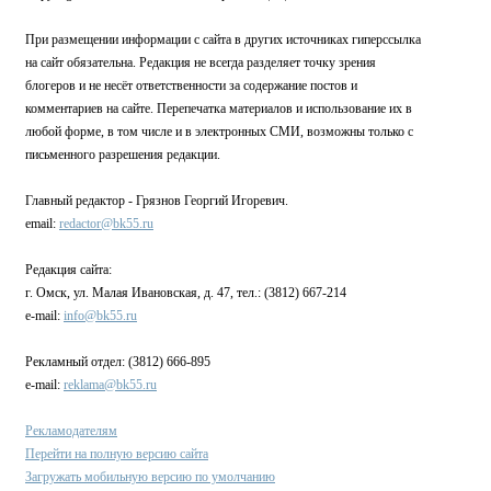
При размещении информации с сайта в других источниках гиперссылка
на сайт обязательна. Редакция не всегда разделяет точку зрения
блогеров и не несёт ответственности за содержание постов и
комментариев на сайте. Перепечатка материалов и использование их в
любой форме, в том числе и в электронных СМИ, возможны только с
письменного разрешения редакции.
Главный редактор - Грязнов Георгий Игоревич.
email:
redactor@bk55.ru
Редакция сайта:
г. Омск, ул. Малая Ивановская, д. 47, тел.: (3812) 667-214
e-mail:
info@bk55.ru
Рекламный отдел: (3812) 666-895
e-mail:
reklama@bk55.ru
Рекламодателям
Перейти на полную версию сайта
Загружать мобильную версию по умолчанию