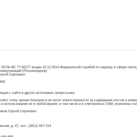
 ЭЛ № ФС 77-60277 выдан 19.12.2014 Федеральной службой по надзору в сфере связ
коммуникаций (Роскомнадзор)
ергей Сергеевич
БК55
ции с сайта в других источниках гиперссылка
еляет точку зрения блогеров и не несёт ответственности за содержание постов и комм
 и использование их в любой форме, в том числе и в электронных СМИ, возможны тол
иков Сергей Сергеевич.
ская, д. 47, тел.: (3812) 667-214
 666-895