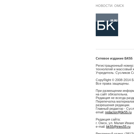
НОВОСТИ. ОМСК
Сетевое издание БК55
Регистрационный номер:
технологий и массовый 
Учредитель: Сусликов С
CopyRight © 2008-2014 
Все права защищены.
При размещении информа
на сайт обязательна.
Редакция не всегда разд
Перепечатка материалов
разрешения редакции.
Главный редактор - Сусл
email:
redactor@bk55.ru
Редакция сайта:
г. Омск, ул. Малая Иванов
e-mail:
bk55@tries55.ru
Рекламный отдел: (3812)