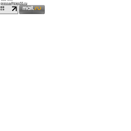
,
pressa@tries55.ru