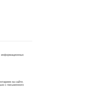
и, информационных
ентариев на сайте.
ько с письменного