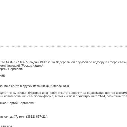
 ЭЛ № ФС 77-60277 выдан 19.12.2014 Федеральной службой по надзору в сфере связ
коммуникаций (Роскомнадзор)
ергей Сергеевич
БК55
ции с сайта в других источниках гиперссылка
еляет точку зрения блогеров и не несёт ответственности за содержание постов и комм
 и использование их в любой форме, в том числе и в электронных СМИ, возможны тол
иков Сергей Сергеевич.
ская, д. 47, тел.: (3812) 667-214
 666-895