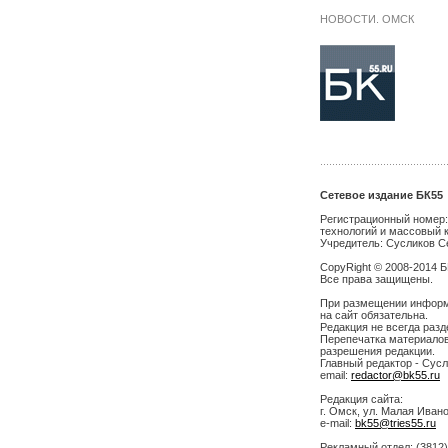
НОВОСТИ. ОМСК
Сетевое издание БК55
Регистрационный номер:
технологий и массовый 
Учредитель: Сусликов С
CopyRight © 2008-2014 
Все права защищены.
При размещении информа
на сайт обязательна.
Редакция не всегда разд
Перепечатка материалов
разрешения редакции.
Главный редактор - Сусл
email:
redactor@bk55.ru
Редакция сайта:
г. Омск, ул. Малая Иванов
e-mail:
bk55@tries55.ru
Рекламный отдел: (3812)