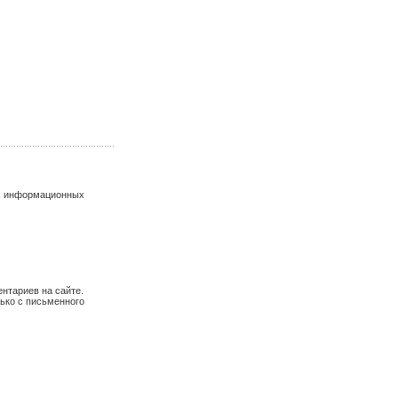
и, информационных
ентариев на сайте.
ько с письменного