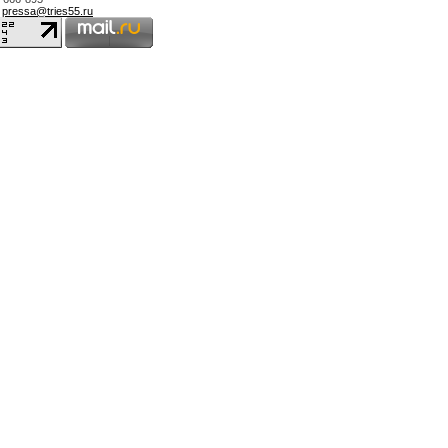
,
pressa@tries55.ru