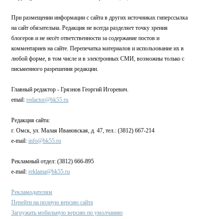
При размещении информации с сайта в других источниках гиперссылка
на сайт обязательна. Редакция не всегда разделяет точку зрения
блогеров и не несёт ответственности за содержание постов и
комментариев на сайте. Перепечатка материалов и использование их в
любой форме, в том числе и в электронных СМИ, возможны только с
письменного разрешения редакции.
Главный редактор - Грязнов Георгий Игоревич.
email:
redactor@bk55.ru
Редакция сайта:
г. Омск, ул. Малая Ивановская, д. 47, тел.: (3812) 667-214
e-mail:
info@bk55.ru
Рекламный отдел: (3812) 666-895
e-mail:
reklama@bk55.ru
Рекламодателям
Перейти на полную версию сайта
Загружать мобильную версию по умолчанию