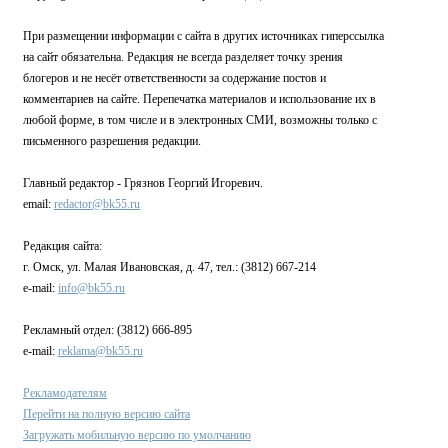
При размещении информации с сайта в других источниках гиперссылка
на сайт обязательна. Редакция не всегда разделяет точку зрения
блогеров и не несёт ответственности за содержание постов и
комментариев на сайте. Перепечатка материалов и использование их в
любой форме, в том числе и в электронных СМИ, возможны только с
письменного разрешения редакции.
Главный редактор - Грязнов Георгий Игоревич.
email:
redactor@bk55.ru
Редакция сайта:
г. Омск, ул. Малая Ивановская, д. 47, тел.: (3812) 667-214
e-mail:
info@bk55.ru
Рекламный отдел: (3812) 666-895
e-mail:
reklama@bk55.ru
Рекламодателям
Перейти на полную версию сайта
Загружать мобильную версию по умолчанию