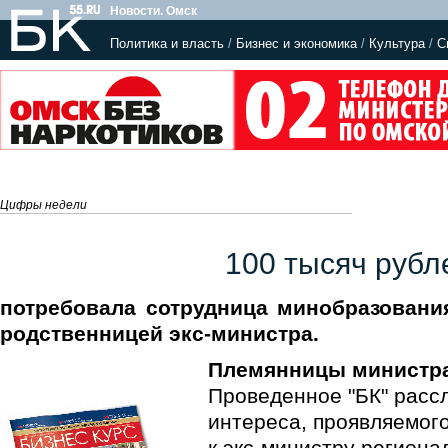
Новости. Омск
Политика и власть
/
Бизнес и экономика
/
Культура
/
С
Цифры недели
100 тысяч рубл
потребовала сотрудница минобразования
родственницей экс-министра.
Племянницы министр
Проведенное "БК" расс
интереса, проявляемог
к экс-министру регион