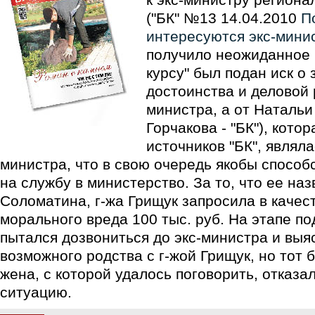
("БК" №13 14.04.2010
П
интересуются экс-мини
получило неожиданное 
курсу" был подан иск о 
достоинства и деловой р
министра, а от Натальи
Горчакова - "БК"), кото
источников "БК", являл
министра, что в свою очередь якобы спосо
на службу в министерство. За то, что ее на
Соломатина, г-жа Грищук запросила в каче
морального вреда 100 тыс. руб. На этапе по
пытался дозвониться до экс-министра и выя
возможного родства с г-жой Грищук, но тот 
жена, с которой удалось поговорить, отказ
ситуацию.