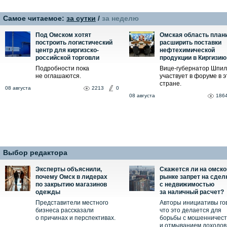
Самое читаемое:
за сутки
/
за неделю
Под Омском хотят
Омская область план
построить логистический
расширить поставки
центр для киргизско-
нефтехимической
российской торговли
продукции в Киргизию
Подробности пока
Вице-губернатор Шпил
не оглашаются.
участвует в форуме в э
стране.
08 августа
2213
0
08 августа
186
Выбор редактора
Эксперты объяснили,
Скажется ли на омск
почему Омск в лидерах
рынке запрет на сдел
по закрытию магазинов
с недвижимостью
одежды
за наличный расчет?
Представители местного
Авторы инициативы го
бизнеса рассказали
что это делается для
о причинах и перспективах.
борьбы с мошенничес
и отмыванием доходов