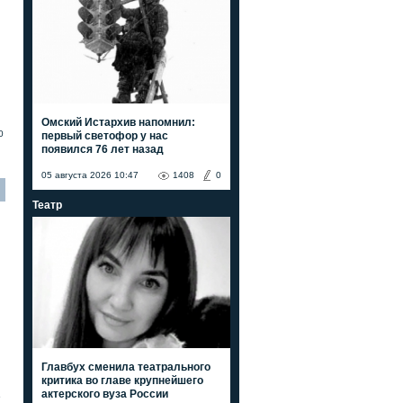
Омский Истархив напомнил:
0
первый светофор у нас
появился 76 лет назад
05 августа 2026 10:47
1408
0
Театр
Главбух сменила театрального
критика во главе крупнейшего
актерского вуза России
е