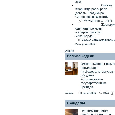
2026
Омская
пиарщица разобрала
дебаты Владимира
Соловьёва и Виктории
22009
Бони
04 мая 2026
Журнали
сделали прогнозы
на серию омского
«Авангарда»
23321
с «Локомотивом
24 апреля 2026
Архив
Вопрос недели
Омская «Опора России
предлагает
на федеральном уровн
обсудить
использование
государственных
брендов
Архив
30 июля 2026
1974
Скандалы
Плохому пианисту
ничего не помешало