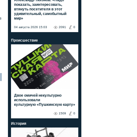
показать, заинтересовать,
втянуть посетителя в этот
удивительный, самобытный
мир»
в
04 августа 2026 15:03
2091
0
Происшествие
Двое омичей некультурно
использовали
культурную «Пушкинскую карту»
1509
0
История