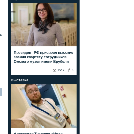
с
Президент РФ присвоил высокие
а
звания квартету сотрудников
Омского музея имени Врубеля
1517
0
Выставка
Александр Тихонов: «Надо