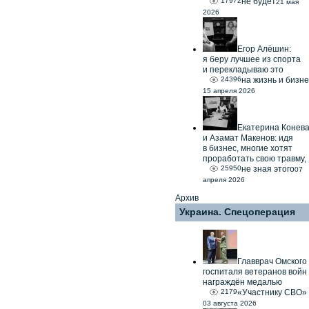
17972
не будет
21 мая
2026
Егор Алёшин:
я беру лучшее из спорта
и перекладываю это
24396
на жизнь и бизне
15 апреля 2026
Екатерина Конев
и Азамат Макенов: идя
в бизнес, многие хотят
проработать свою травму,
25950
не зная этого
07
апреля 2026
Архив
Украина. Спецоперация
Главврач Омского
госпиталя ветеранов войн
награждён медалью
2179
«Участнику СВО»
03 августа 2026