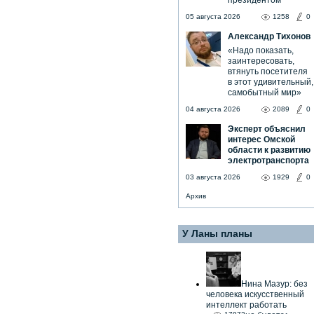
президентом
05 августа 2026
1258
0
Александр Тихонов
«Надо показать,
заинтересовать,
втянуть посетителя
в этот удивительный,
самобытный мир»
04 августа 2026
2089
0
Эксперт объяснил
интерес Омской
области к развитию
электротранспорта
03 августа 2026
1929
0
Архив
У Ланы планы
Нина Мазур: без
человека искусственный
интеллект работать