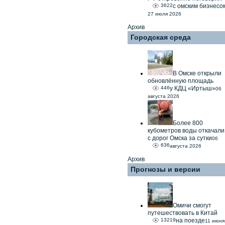
3622
с омским бизнесо
27 июля 2026
Архив
Городская среда
В Омске открыли
обновлённую площадь
446
у КДЦ «Иртыш»
06
августа 2026
Более 800
кубометров воды откачали
с дорог Омска за сутки
06
636
августа 2026
Архив
Прогнозы и версии
Омичи смогут
путешествовать в Китай
13219
на поезде
11 июня