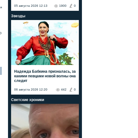
05 августа 2026 12:13
1900
0
ля
Звезды
р
Надежда Бабкина призналась, за
какими певцами новой волны она
следит
06 августа 2026 12:20
442
0
Светские хроники