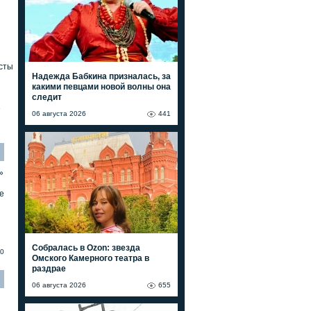
сты
Надежда Бабкина призналась, за
какими певцами новой волны она
следит
»
06 августа 2026
441
»
е
Собралась в Ozon: звезда
0
Омского Камерного театра в
раздрае
06 августа 2026
655