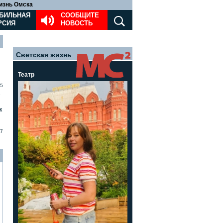
изнь Омска
БИЛЬНАЯ
СООБЩИТЕ
РСИЯ
НОВОСТЬ
Светская жизнь
Театр
5
»
к
7