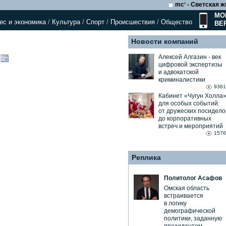
mc
- Светская ж
2
МО
ес и экономика
/
Культура
/
Спорт
/
Происшествия
/
Общество
ВЕ
Новости компаний
Алексей Алгазин ⁃ век
цифровой экспертизы
и адвокатской
криминалистики
9361
Кабинет «Чугун Холла
для особых событий:
от дружеских посидело
до корпоративных
встреч и мероприятий
1576
Реплика
Политолог Асафов
Омская область
встраивается
в логику
демографической
политики, заданную