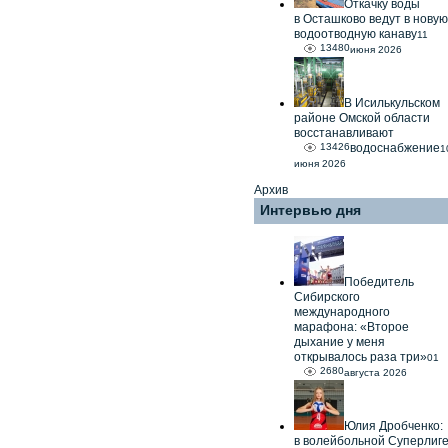
Откачку воды
в Осташково ведут в новую
водоотводную канаву
11
13480
июня 2026
В Исилькульском
районе Омской области
восстанавливают
13426
водоснабжение
1
июня 2026
Архив
Интервью дня
Победитель
Сибирского
международного
марафона: «Второе
дыхание у меня
открывалось раза три»
01
2680
августа 2026
Юлия Дробченко:
в волейбольной Суперлиг