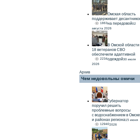
Омская область
поддерживает десантнико
1863
на передовой
02
августа 2026
В Омской области
18 ветеранов СВО
обеспечили адаптивной
2234
одеждой
30 июля
2026
Архив
Чем недовольны омичи
Губернатор
поручил решить
проблемные вопросы
с водоснабжением в Омске
и районах региона
15 июня
12940
2026