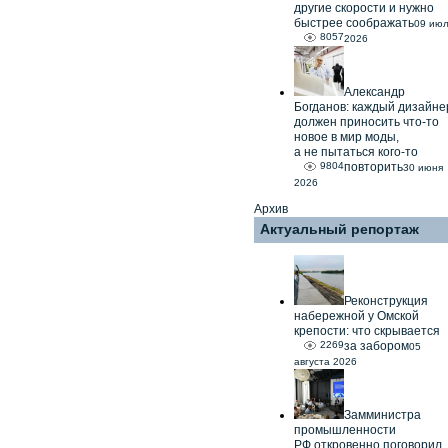
другие скорости и нужно
быстрее соображать
09 ию
8057
2026
Александр
Богданов: каждый дизайне
должен приносить что-то
новое в мир моды,
а не пытаться кого-то
9804
повторить
30 июня
2026
Архив
Актуальный репортаж
Реконструкция
набережной у Омской
крепости: что скрывается
2269
за забором
05
августа 2026
Замминистра
промышленности
РФ откровенно поговорил