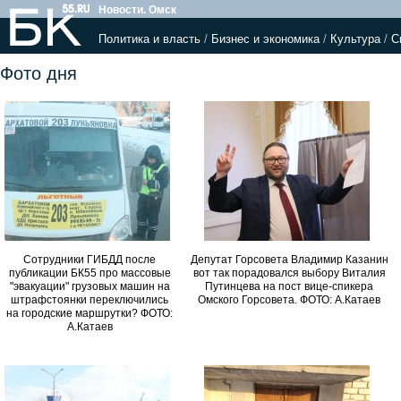
Новости. Омск
Политика и власть
/
Бизнес и экономика
/
Культура
/
С
Фото дня
Сотрудники ГИБДД после
Депутат Горсовета Владимир Казанин
публикации БК55 про массовые
вот так порадовался выбору Виталия
"эвакуации" грузовых машин на
Путинцева на пост вице-спикера
штрафстоянки переключились
Омского Горсовета. ФОТО: А.Катаев
на городские маршрутки? ФОТО:
А.Катаев