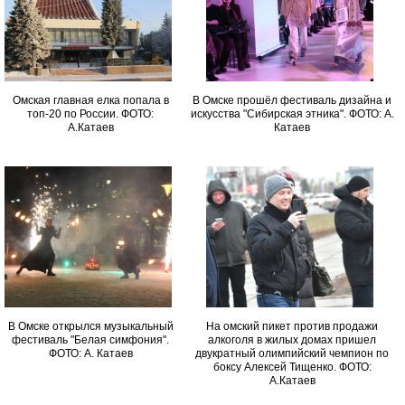
Омская главная елка попала в
В Омске прошёл фестиваль дизайна и
топ-20 по России. ФОТО:
искусства "Сибирская этника". ФОТО: А.
А.Катаев
Катаев
В Омске открылся музыкальный
На омский пикет против продажи
фестиваль "Белая симфония".
алкоголя в жилых домах пришел
ФОТО: А. Катаев
двукратный олимпийский чемпион по
боксу Алексей Тищенко. ФОТО:
А.Катаев