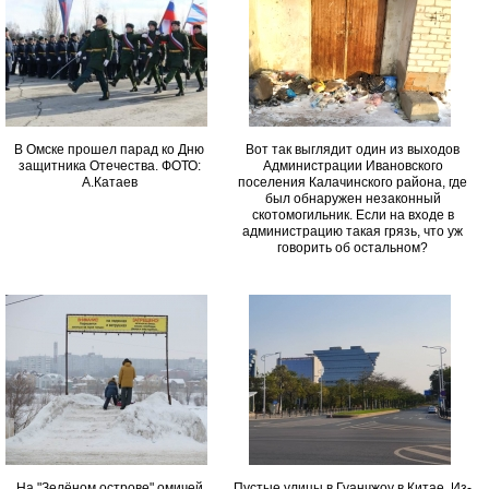
В Омске прошел парад ко Дню
Вот так выглядит один из выходов
защитника Отечества. ФОТО:
Администрации Ивановского
А.Катаев
поселения Калачинского района, где
был обнаружен незаконный
скотомогильник. Если на входе в
администрацию такая грязь, что уж
говорить об остальном?
На "Зелёном острове" омичей
Пустые улицы в Гуанчжоу в Китае. Из-