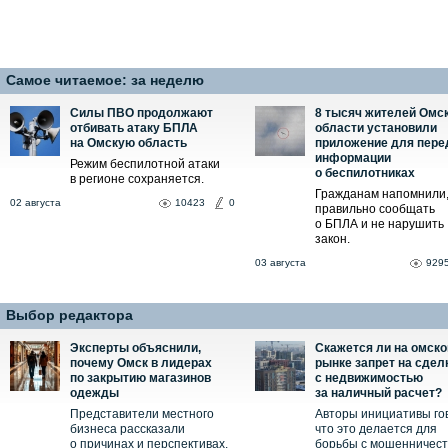
Самое читаемое:
за неделю
Силы ПВО продолжают
8 тысяч жителей Омс
отбивать атаку БПЛА
области установили
на Омскую область
приложение для пере
информации
Режим беспилотной атаки
о беспилотниках
в регионе сохраняется.
Гражданам напомнили,
02 августа
10423
0
правильно сообщать
о БПЛА и не нарушить
закон.
03 августа
929
Выбор редактора
Эксперты объяснили,
Скажется ли на омск
почему Омск в лидерах
рынке запрет на сдел
по закрытию магазинов
с недвижимостью
одежды
за наличный расчет?
Представители местного
Авторы инициативы го
бизнеса рассказали
что это делается для
о причинах и перспективах.
борьбы с мошенничес