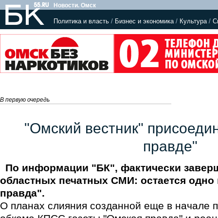
Новости. Омск
Политика и власть
/
Бизнес и экономика
/
Культура
/
С
В первую очередь
"Омский вестник" присоеди
правде"
По информации "БК", фактически завер
областных печатных СМИ: остается одно 
правда".
О планах слияния созданной еще в начале п