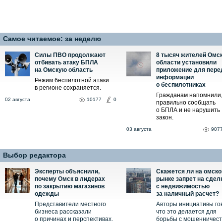
Самое читаемое:
за неделю
Силы ПВО продолжают
8 тысяч жителей Омс
отбивать атаку БПЛА
области установили
на Омскую область
приложение для пере
информации
Режим беспилотной атаки
о беспилотниках
в регионе сохраняется.
Гражданам напомнили,
02 августа
10177
0
правильно сообщать
о БПЛА и не нарушить
закон.
03 августа
907
Выбор редактора
Эксперты объяснили,
Скажется ли на омск
почему Омск в лидерах
рынке запрет на сдел
по закрытию магазинов
с недвижимостью
одежды
за наличный расчет?
Представители местного
Авторы инициативы го
бизнеса рассказали
что это делается для
о причинах и перспективах.
борьбы с мошенничес