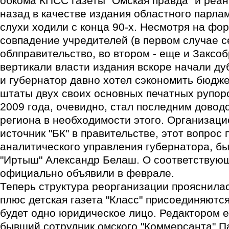
обкома КПСС газеты "Омская правда" и реа
назад в качестве издания областного парла
слухи ходили с конца 90-х. Несмотря на фо
совпадение учредителей (в первом случае с
облправительство, во втором - еще и Заксоб
вертикали власти издания вскоре начали дуб
и губернатор давно хотел сэкономить бюдже
штаты двух своих основных печатных рупор
2009 года, очевидно, стал последним довод
региона в необходимости этого. Организацио
источник "БК" в правительстве, этот вопрос
аналитического управления губернатора, б
"Иртыш" Александр Белаш. О соответствую
официально объявили в феврале.
Теперь структура реорганизации прояснилас
плюс детская газета "Класс" присоединяются
будет одно юридическое лицо. Редактором е
бывший сотрудник омского "Коммерсанта" Па