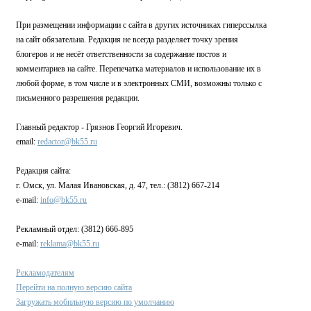
При размещении информации с сайта в других источниках гиперссылка
на сайт обязательна. Редакция не всегда разделяет точку зрения
блогеров и не несёт ответственности за содержание постов и
комментариев на сайте. Перепечатка материалов и использование их в
любой форме, в том числе и в электронных СМИ, возможны только с
письменного разрешения редакции.
Главный редактор - Грязнов Георгий Игоревич.
email:
redactor@bk55.ru
Редакция сайта:
г. Омск, ул. Малая Ивановская, д. 47, тел.: (3812) 667-214
e-mail:
info@bk55.ru
Рекламный отдел: (3812) 666-895
e-mail:
reklama@bk55.ru
Рекламодателям
Перейти на полную версию сайта
Загружать мобильную версию по умолчанию