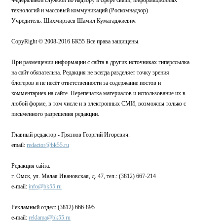
технологий и массовый коммуникаций (Роскомнадзор)
Учредитель: Шихмирзаев Шамил Кумагаджиевич
CopyRight © 2008-2016 БК55 Все права защищены.
При размещении информации с сайта в других источниках гиперссылка
на сайт обязательна. Редакция не всегда разделяет точку зрения
блогеров и не несёт ответственности за содержание постов и
комментариев на сайте. Перепечатка материалов и использование их в
любой форме, в том числе и в электронных СМИ, возможны только с
письменного разрешения редакции.
Главный редактор - Грязнов Георгий Игоревич.
email:
redactor@bk55.ru
Редакция сайта:
г. Омск, ул. Малая Ивановская, д. 47, тел.: (3812) 667-214
e-mail:
info@bk55.ru
Рекламный отдел: (3812) 666-895
e-mail:
reklama@bk55.ru