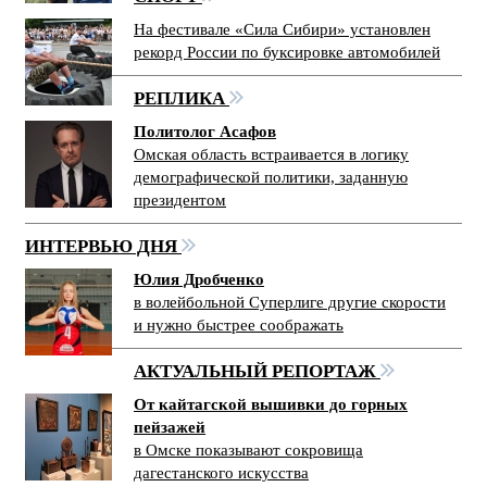
На фестивале «Сила Сибири» установлен
рекорд России по буксировке автомобилей
РЕПЛИКА
Политолог Асафов
Омская область встраивается в логику
демографической политики, заданную
президентом
ИНТЕРВЬЮ ДНЯ
Юлия Дробченко
в волейбольной Суперлиге другие скорости
и нужно быстрее соображать
АКТУАЛЬНЫЙ РЕПОРТАЖ
От кайтагской вышивки до горных
пейзажей
в Омске показывают сокровища
дагестанского искусства