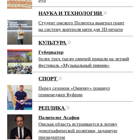
НАУКА И ТЕХНОЛОГИИ
Студент омского Политеха выиграл грант
на систему контроля нити для 3D-печати
КУЛЬТУРА
Губернатор
более трех тысяч омичей пришли на летний
фестиваль «Музыкальный пикник»
СПОРТ
Перед сезоном «Омичку» покинул
генменеджер Куфрин
РЕПЛИКА
Политолог Асафов
Омская область встраивается в логику
демографической политики, заданную
президентом