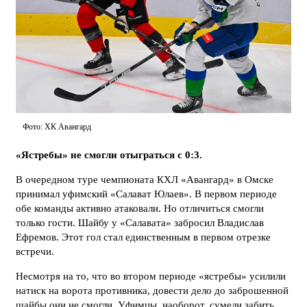
Фото: ХК Авангард
«Ястребы» не смогли отыграться с 0:3.
В очередном туре чемпионата КХЛ «Авангард» в Омске
принимал уфимский «Салават Юлаев». В первом периоде
обе команды активно атаковали. Но отличиться смогли
только гости. Шайбу у «Салавата» забросил Владислав
Ефремов. Этот гол стал единственным в первом отрезке
встречи.
Несмотря на то, что во втором периоде «ястребы» усилили
натиск на ворота противника, довести дело до заброшенной
шайбы они не смогли. Уфимцы, наоборот, сумели забить