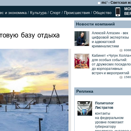
mc
- Светская ж
2
МО
ес и экономика
/
Культура
/
Спорт
/
Происшествия
/
Общество
ВЕ
Новости компаний
товую базу отдыха
Алексей Алгазин ⁃ век
цифровой экспертизы
и адвокатской
криминалистики
9368
Кабинет «Чугун Холла
для особых событий:
от дружеских посидело
до корпоративных
встреч и мероприятий
1580
Реплика
Политолог
Листратов
контакты
на федеральном
уровне помогают
губернатору