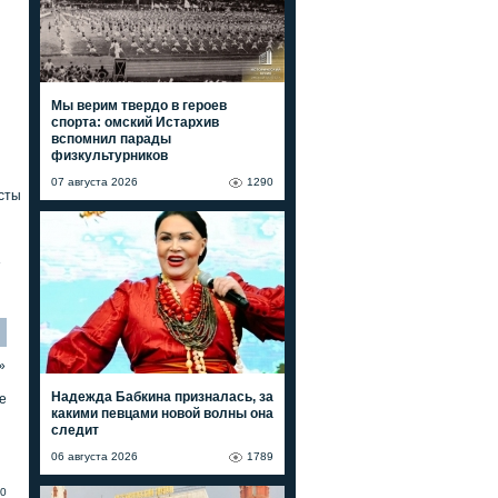
Мы верим твердо в героев
спорта: омский Истархив
вспомнил парады
физкультурников
07 августа 2026
1290
сты
»
»
Надежда Бабкина призналась, за
е
какими певцами новой волны она
следит
06 августа 2026
1789
0