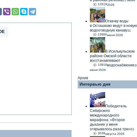
и районах региона
15 июня
13319
2026
Откачку воды
в Осташково ведут в новую
водоотводную канаву
11
ОЕ
13860
июня 2026
В Исилькульском
районе Омской области
восстанавливают
13818
водоснабжение
1
июня 2026
Архив
Интервью дня
Победитель
Сибирского
международного
марафона: «Второе
дыхание у меня
открывалось раза три»
01
3039
августа 2026