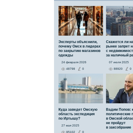
Эксперты объяснили,
Скажется ли н
почему Омск в лидерах
рынке запрет н
по закрытию магазинов
с недвижимос
одежды
за наличный р
24 февраля 2026
07 июля 2025
48798
0
88920
0
Куда заведет Омскую
Вадим Попов: 
область экспедиция
политические 
по Иртышу?
в Омской обла
не пройдут
27 мая 2025
в заксобрание
95102
0