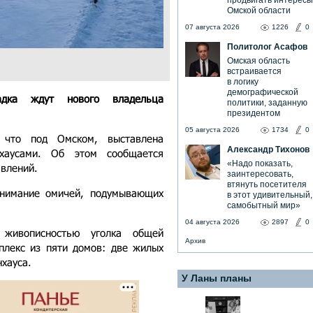
продвигать интересы
Омской области
07 августа 2026
1226
0
Политолог Асафов
Омская область
встраивается
в логику
демографической
дка ждут нового владельца
политики, заданную
президентом
05 августа 2026
1734
0
, что под Омском, выставлена
Александр Тихонов
хаусами. Об этом сообщается
«Надо показать,
явлений.
заинтересовать,
втянуть посетителя
внимание омичей, подумывающих
в этот удивительный,
самобытный мир»
04 августа 2026
2897
0
 живописностью уголка общей
Архив
плекс из пяти домов: две жилых
нхауса.
У Ланы планы