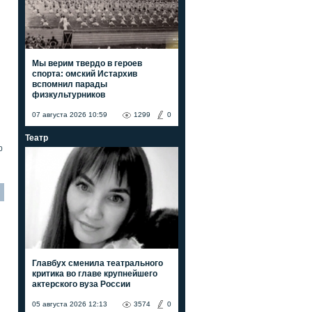
Мы верим твердо в героев
спорта: омский Истархив
вспомнил парады
физкультурников
07 августа 2026 10:59
1299
0
Театр
0
Главбух сменила театрального
критика во главе крупнейшего
актерского вуза России
05 августа 2026 12:13
3574
0