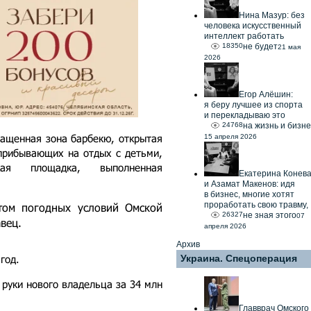
Нина Мазур: без
человека искусственный
интеллект работать
18350
не будет
21 мая
2026
Егор Алёшин:
я беру лучшее из спорта
и перекладываю это
24768
на жизнь и бизне
нащенная зона барбекю, открытая
15 апреля 2026
 прибывающих на отдых с детьми,
кая площадка, выполненная
Екатерина Конев
и Азамат Макенов: идя
в бизнес, многие хотят
проработать свою травму,
том погодных условий Омской
26327
не зная этого
07
вец.
апреля 2026
Архив
год.
Украина. Спецоперация
 руки нового владельца за 34 млн
Главврач Омского