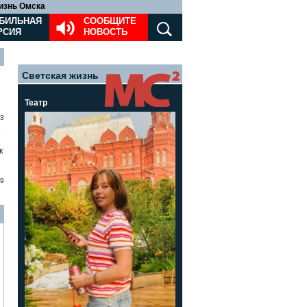
изнь Омска
БИЛЬНАЯ
СООБЩИТЕ
РСИЯ
НОВОСТЬ
Светская жизнь
Театр
3
»
к
9