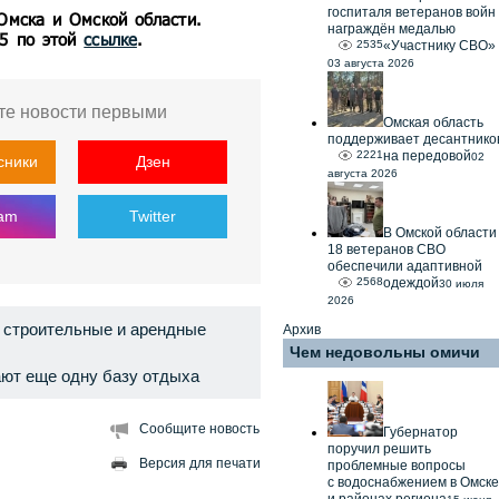
госпиталя ветеранов войн
 Омска и Омской области.
награждён медалью
55 по этой
ссылке
.
2535
«Участнику СВО»
03 августа 2026
те новости первыми
Омская область
поддерживает десантнико
2221
на передовой
02
сники
Дзен
августа 2026
ram
Twitter
В Омской области
18 ветеранов СВО
обеспечили адаптивной
2568
одеждой
30 июля
2026
 строительные и арендные
Архив
Чем недовольны омичи
ают еще одну базу отдыха
Сообщите новость
Губернатор
поручил решить
Версия для печати
проблемные вопросы
с водоснабжением в Омске