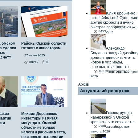
Юлия Дробченко:
в волейбольной Суперлиг
другие скорости и нужно
быстрее соображать
09 ию
8453
2026
а омском
Районы Омской области
а сделки
готовят к инвесторам
Александр
тью
Богданов: каждый дизайне
27 июня 2025
асчет?
должен приносить что-то
новое в мир моды,
88219
0
а не пытаться кого-то
10178
повторить
30 июн
2026
Архив
Актуальный репортаж
Реконструкция
какие
Михаил Деревянко:
набережной у Омской
партии
инвесторы из Китая
крепости: что скрывается
сти
могут дать Омской
2908
за забором
05
области не только
августа 2026
налоги и рабочие места,
но и новые технологии