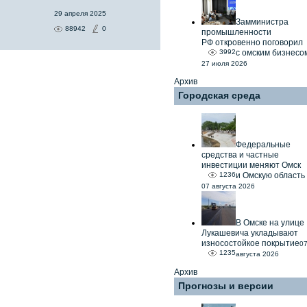
29 апреля 2025
Замминистра
88942
0
промышленности
РФ откровенно поговорил
3992
с омским бизнесо
27 июля 2026
Архив
Городская среда
Федеральные
средства и частные
инвестиции меняют Омск
1236
и Омскую область
07 августа 2026
В Омске на улице
Лукашевича укладывают
износостойкое покрытие
0
1235
августа 2026
Архив
Прогнозы и версии