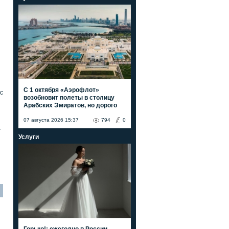
С 1 октября «Аэрофлот»
с
возобновит полеты в столицу
Арабских Эмиратов, но дорого
07 августа 2026 15:37
794
0
а
Услуги
Горько!: ежегодно в России