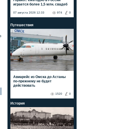
играется более 1,5 млн. свадеб
07 августа 2026 12:33
974
0
Путешествия
в
Авиарейс из Омска до Астаны
по-прежнему не будет
действовать
1520
0
История