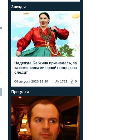
Звезды
е
ля
р
Надежда Бабкина призналась, за
какими певцами новой волны она
следит
я
06 августа 2026 12:20
1791
0
Прогулки