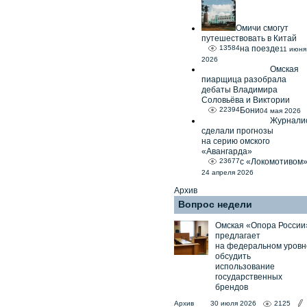
Омичи смогут
путешествовать в Китай
13584
на поезде
11 июня
2026
Омская
пиарщица разобрала
дебаты Владимира
Соловьёва и Виктории
22394
Бони
04 мая 2026
Журнали
сделали прогнозы
на серию омского
«Авангарда»
23677
с «Локомотивом
24 апреля 2026
Архив
Вопрос недели
Омская «Опора России
предлагает
на федеральном уровн
обсудить
использование
государственных
брендов
Архив
30 июля 2026
2125