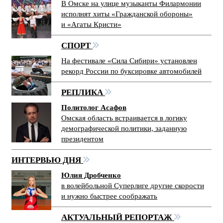
В Омске на улице музыканты Филармонии
исполнят хиты «Гражданской обороны»
и «Агаты Кристи»
СПОРТ
На фестивале «Сила Сибири» установлен
рекорд России по буксировке автомобилей
РЕПЛИКА
Политолог Асафов
Омская область встраивается в логику
демографической политики, заданную
президентом
ИНТЕРВЬЮ ДНЯ
Юлия Дробченко
в волейбольной Суперлиге другие скорости
и нужно быстрее соображать
АКТУАЛЬНЫЙ РЕПОРТАЖ