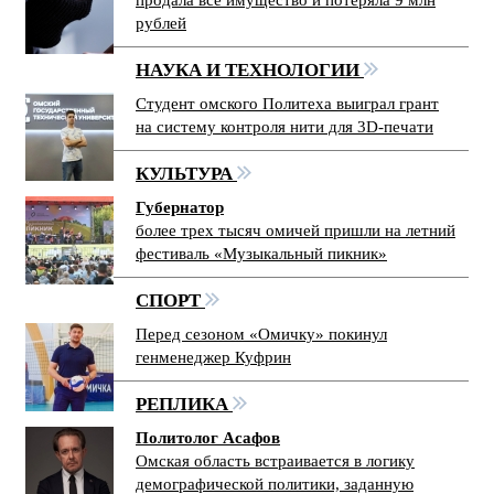
рублей
НАУКА И ТЕХНОЛОГИИ
Студент омского Политеха выиграл грант
на систему контроля нити для 3D-печати
КУЛЬТУРА
Губернатор
более трех тысяч омичей пришли на летний
фестиваль «Музыкальный пикник»
СПОРТ
Перед сезоном «Омичку» покинул
генменеджер Куфрин
РЕПЛИКА
Политолог Асафов
Омская область встраивается в логику
демографической политики, заданную