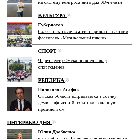
на систему контроля нити для 3D-печати
КУЛЬТУРА
Губернатор
более трех тысяч омичей пришли на летний
фестиваль «Музыкальный пикник»
СПОРТ
Через центр Омска прошел парад
спортсменов
РЕПЛИКА
Политолог Асафов
Омская область встраивается в логику
демографической политики, заданную
президентом
ИНТЕРВЬЮ ДНЯ
Юлия Дробченко
в волейбольной Суперлиге другие скорости