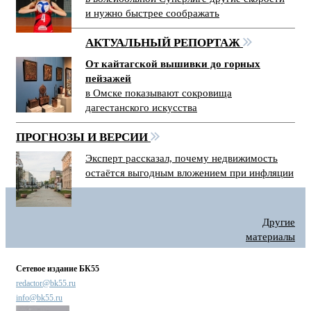
и нужно быстрее соображать
АКТУАЛЬНЫЙ РЕПОРТАЖ
От кайтагской вышивки до горных
пейзажей
в Омске показывают сокровища
дагестанского искусства
ПРОГНОЗЫ И ВЕРСИИ
Эксперт рассказал, почему недвижимость
остаётся выгодным вложением при инфляции
Другие
материалы
Сетевое издание БК55
redactor@bk55.ru
info@bk55.ru