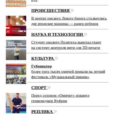
ПРОИСШЕСТВИЯ
В центре омского Левого берега столкнулись
две японские машины — ранен ребенок
НАУКА И ТЕХНОЛОГИИ
Студент омского Политеха выиграл грант
на систему контроля нити для 3D-печати
КУЛЬТУРА
Губернатор
более трех тысяч омичей пришли на летний
фестиваль «Музыкальный пикник»
СПОРТ
Перед сезоном «Омичку» покинул
генменеджер Куфрин
РЕПЛИКА