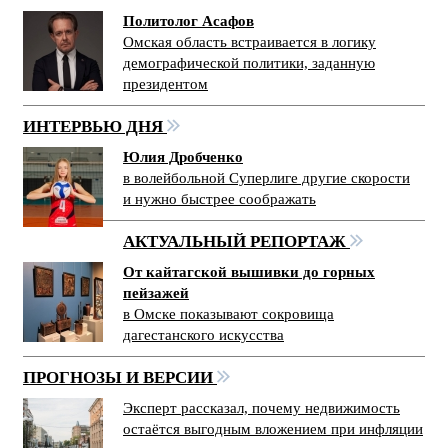
Политолог Асафов
Омская область встраивается в логику
демографической политики, заданную
президентом
ИНТЕРВЬЮ ДНЯ
Юлия Дробченко
в волейбольной Суперлиге другие скорости
и нужно быстрее соображать
АКТУАЛЬНЫЙ РЕПОРТАЖ
От кайтагской вышивки до горных
пейзажей
в Омске показывают сокровища
дагестанского искусства
ПРОГНОЗЫ И ВЕРСИИ
Эксперт рассказал, почему недвижимость
остаётся выгодным вложением при инфляции