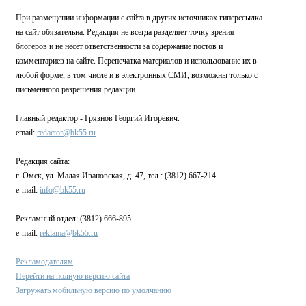
При размещении информации с сайта в других источниках гиперссылка
на сайт обязательна. Редакция не всегда разделяет точку зрения
блогеров и не несёт ответственности за содержание постов и
комментариев на сайте. Перепечатка материалов и использование их в
любой форме, в том числе и в электронных СМИ, возможны только с
письменного разрешения редакции.
Главный редактор - Грязнов Георгий Игоревич.
email:
redactor@bk55.ru
Редакция сайта:
г. Омск, ул. Малая Ивановская, д. 47, тел.: (3812) 667-214
e-mail:
info@bk55.ru
Рекламный отдел: (3812) 666-895
e-mail:
reklama@bk55.ru
Рекламодателям
Перейти на полную версию сайта
Загружать мобильную версию по умолчанию