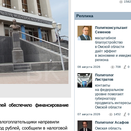
1582
Реплика
Политконсультант
Семенов
масштабное
благоустройство
в Омской области
даёт эффект
в экономике и имидж
региона
08 августа 2026
708
0
Политолог
Листратов
контакты
на федеральном
уровне помогают
губернатору
продвигать интересы
лей обеспечило финансирование
Омской области
07 августа 2026
1452
0
налогоплательщики направили
Политолог Асафов
д рублей, сообщили в налоговой
Омская область