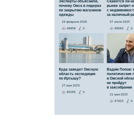
Эксперты объяснили,
Скажется ли н
почему Омск в лидерах
рынке запрет н
по закрытию магазинов
с недвижимос
одежды
за наличный р
24 февраля 2026
07 июля 2025
48958
0
89083
0
Куда заведет Омскую
Вадим Попов: 
область экспедиция
политические 
по Иртышу?
в Омской обла
не пройдут
27 мая 2025
в заксобрание
95265
0
21 мая 2025
67925
0