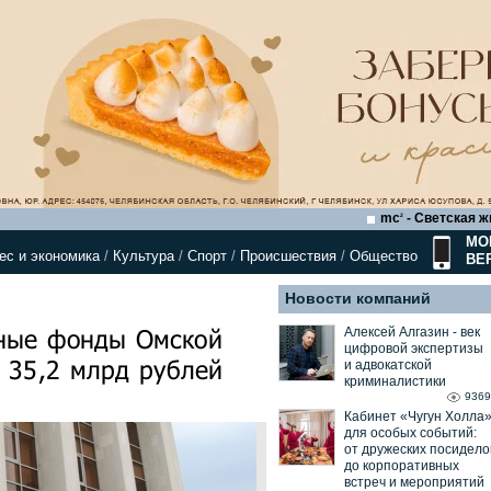
mc
- Светская ж
2
МО
ес и экономика
/
Культура
/
Спорт
/
Происшествия
/
Общество
ВЕ
Новости компаний
ные фонды Омской
Алексей Алгазин ⁃ век
цифровой экспертизы
 35,2 млрд рублей
и адвокатской
криминалистики
9369
Кабинет «Чугун Холла
для особых событий:
от дружеских посидело
до корпоративных
встреч и мероприятий