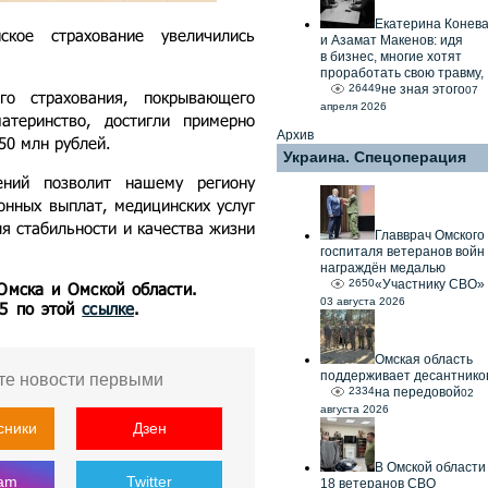
Екатерина Конев
ское страхование увеличились
и Азамат Макенов: идя
в бизнес, многие хотят
проработать свою травму,
26449
не зная этого
07
го страхования, покрывающего
апреля 2026
атеринство, достигли примерно
Архив
50 млн рублей.
Украина. Спецоперация
ений позволит нашему региону
нных выплат, медицинских услуг
я стабильности и качества жизни
Главврач Омского
госпиталя ветеранов войн
награждён медалью
2650
«Участнику СВО»
 Омска и Омской области.
03 августа 2026
55 по этой
ссылке
.
Омская область
поддерживает десантнико
те новости первыми
2334
на передовой
02
августа 2026
сники
Дзен
В Омской области
ram
Twitter
18 ветеранов СВО