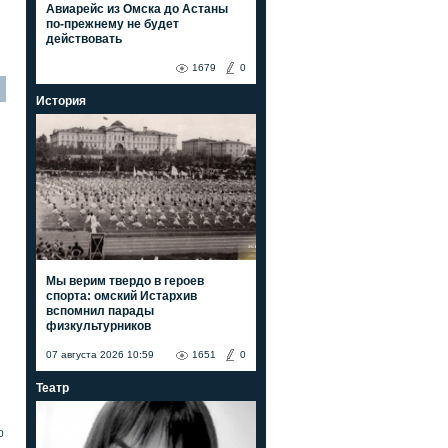
Авиарейс из Омска до Астаны
по-прежнему не будет
действовать
1679
0
История
Мы верим твердо в героев
спорта: омский Истархив
вспомнил парады
физкультурников
07 августа 2026 10:59
1651
0
Театр
0