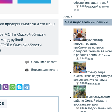
обеспечили адаптивной
2673
одеждой
30 июля
2026
Архив
Чем недовольны омичи
го предпринимателя и его жены
тов МСП в Омской области
9 млрд рублей
Губернатор
поручил решить
ЗСЖД в Омской области
проблемные вопросы
й
с водоснабжением в Омске
и районах региона
15 июня
13441
2026
Сообщите новость
Версия для печати
Откачку воды
в Осташково ведут в новую
водоотводную канаву
11
13982
июня 2026
В Исилькульском
районе Омской области
ОЕ
восстанавливают
13942
водоснабжение
1