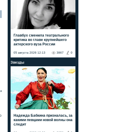
Главбух сменила театрального
критика во главе крупнейшего
актерского вуза России
05 августа 2026 12:13
3867
0
Звезды
е
ля
Надежда Бабкина призналась, за
р
какими певцами новой волны она
следит