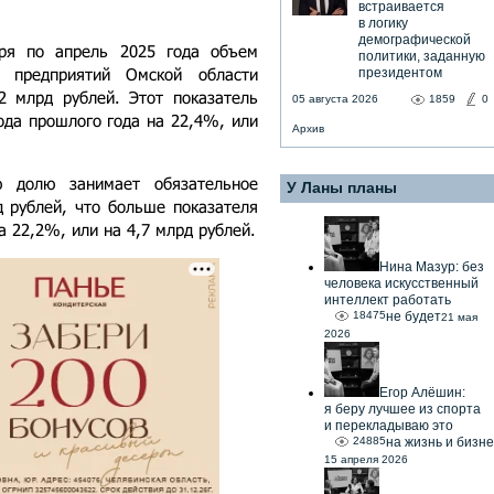
встраивается
в логику
демографической
аря по апрель 2025 года объем
политики, заданную
 предприятий Омской области
президентом
2 млрд рублей. Этот показатель
05 августа 2026
1859
0
ода прошлого года на 22,4%, или
Архив
ю долю занимает обязательное
У Ланы планы
 рублей, что больше показателя
а 22,2%, или на 4,7 млрд рублей.
Нина Мазур: без
человека искусственный
интеллект работать
18475
не будет
21 мая
2026
Егор Алёшин:
я беру лучшее из спорта
и перекладываю это
24885
на жизнь и бизне
15 апреля 2026