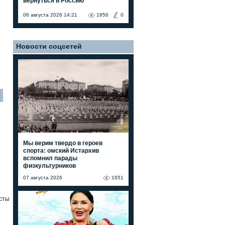
вернуться в Россию"
06 августа 2026 14:21
1856
0
Новости соцсетей
7
Мы верим твердо в героев
спорта: омский Истархив
вспомнил парады
физкультурников
07 августа 2026
1651
сты