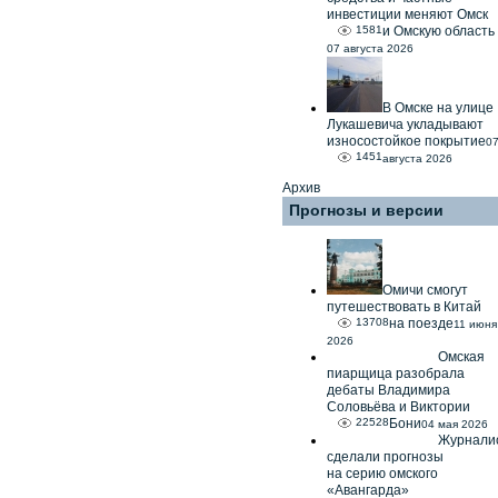
инвестиции меняют Омск
1581
и Омскую область
07 августа 2026
В Омске на улице
Лукашевича укладывают
износостойкое покрытие
0
1451
августа 2026
Архив
Прогнозы и версии
Омичи смогут
путешествовать в Китай
13708
на поезде
11 июня
2026
Омская
пиарщица разобрала
дебаты Владимира
Соловьёва и Виктории
22528
Бони
04 мая 2026
Журнали
сделали прогнозы
на серию омского
«Авангарда»