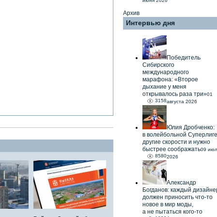
июня 2026
Архив
Интервью дня
Победитель
Сибирского
международного
марафона: «Второе
дыхание у меня
открывалось раза три»
01
3158
августа 2026
Юлия Дробченко:
в волейбольной Суперлиг
другие скорости и нужно
быстрее соображать
09 ию
8580
2026
Александр
Богданов: каждый дизайне
должен приносить что-то
новое в мир моды,
а не пытаться кого-то