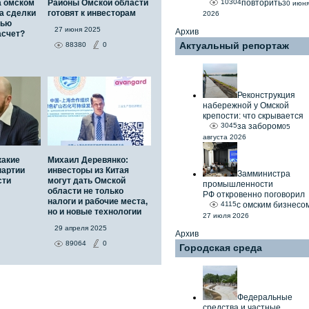
а омском
Районы Омской области
10304
повторить
30 июн
а сделки
готовят к инвесторам
2026
тью
27 июня 2025
Архив
асчет?
Актуальный репортаж
88380
0
Реконструкция
набережной у Омской
крепости: что скрывается
3045
за забором
05
августа 2026
какие
Михаил Деревянко:
партии
инвесторы из Китая
Замминистра
сти
могут дать Омской
промышленности
области не только
РФ откровенно поговорил
налоги и рабочие места,
4115
с омским бизнесо
но и новые технологии
27 июля 2026
29 апреля 2025
Архив
89064
0
Городская среда
Федеральные
средства и частные