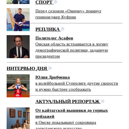
СПОРТ
Перед сезоном «Омичку» покинул
генменеджер Куфрин
РЕПЛИКА
Политолог Асафов
Омская область встраивается в логику
демографической политики, заданную
президентом
ИНТЕРВЬЮ ДНЯ
Юлия Дробченко
в волейбольной Суперлиге другие скорости
и нужно быстрее соображать
АКТУАЛЬНЫЙ РЕПОРТАЖ
От кайтагской вышивки до горных
пейзажей
в Омске показывают сокровища
дагестанского искусства