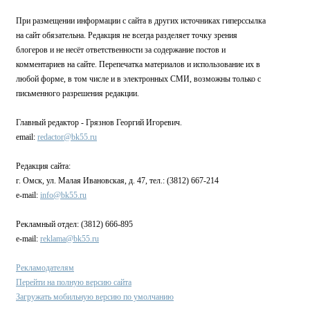
При размещении информации с сайта в других источниках гиперссылка
на сайт обязательна. Редакция не всегда разделяет точку зрения
блогеров и не несёт ответственности за содержание постов и
комментариев на сайте. Перепечатка материалов и использование их в
любой форме, в том числе и в электронных СМИ, возможны только с
письменного разрешения редакции.
Главный редактор - Грязнов Георгий Игоревич.
email:
redactor@bk55.ru
Редакция сайта:
г. Омск, ул. Малая Ивановская, д. 47, тел.: (3812) 667-214
e-mail:
info@bk55.ru
Рекламный отдел: (3812) 666-895
e-mail:
reklama@bk55.ru
Рекламодателям
Перейти на полную версию сайта
Загружать мобильную версию по умолчанию