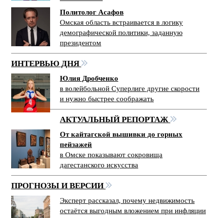
Политолог Асафов
Омская область встраивается в логику
демографической политики, заданную
президентом
ИНТЕРВЬЮ ДНЯ
Юлия Дробченко
в волейбольной Суперлиге другие скорости
и нужно быстрее соображать
АКТУАЛЬНЫЙ РЕПОРТАЖ
От кайтагской вышивки до горных
пейзажей
в Омске показывают сокровища
дагестанского искусства
ПРОГНОЗЫ И ВЕРСИИ
Эксперт рассказал, почему недвижимость
остаётся выгодным вложением при инфляции