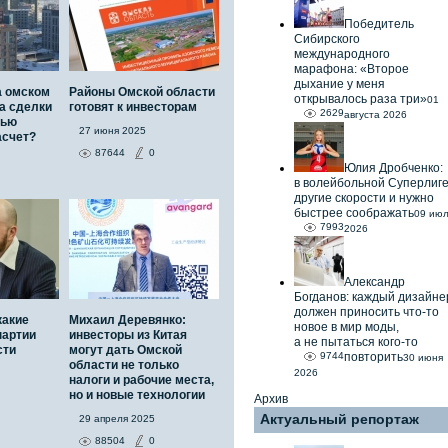
Победитель
Сибирского
международного
марафона: «Второе
дыхание у меня
а омском
Районы Омской области
открывалось раза три»
01
а сделки
готовят к инвесторам
2629
августа 2026
тью
27 июня 2025
асчет?
87644
0
Юлия Дробченко:
в волейбольной Суперлиг
другие скорости и нужно
быстрее соображать
09 ию
7993
2026
Александр
Богданов: каждый дизайне
должен приносить что-то
какие
Михаил Деревянко:
новое в мир моды,
партии
инвесторы из Китая
а не пытаться кого-то
сти
могут дать Омской
9744
повторить
30 июня
области не только
2026
налоги и рабочие места,
но и новые технологии
Архив
Актуальный репортаж
29 апреля 2025
88504
0