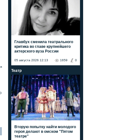
Главбух сменила театрального
критика во главе крупнейшего
актерского вуза России
е
05 августа 2026 12:13
1659
0
ля
Театр
р
Вторую попытку найти молодого
героя делают в омском "Пятом
театре"