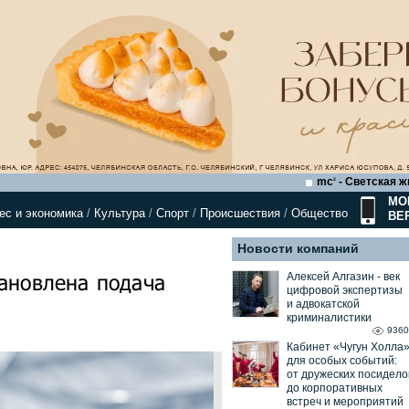
mc
- Светская ж
2
МО
ес и экономика
/
Культура
/
Спорт
/
Происшествия
/
Общество
ВЕ
Новости компаний
ановлена подача
Алексей Алгазин ⁃ век
цифровой экспертизы
и адвокатской
криминалистики
9360
Кабинет «Чугун Холла
для особых событий:
от дружеских посидело
до корпоративных
встреч и мероприятий