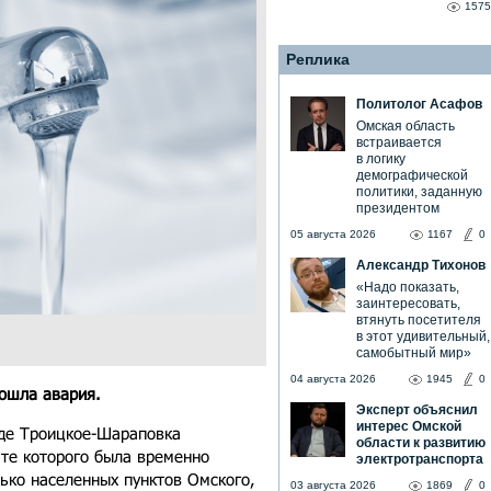
1575
Реплика
Политолог Асафов
Омская область
встраивается
в логику
демографической
политики, заданную
президентом
05 августа 2026
1167
0
Александр Тихонов
«Надо показать,
заинтересовать,
втянуть посетителя
в этот удивительный,
самобытный мир»
04 августа 2026
1945
0
ошла авария.
Эксперт объяснил
интерес Омской
оде Троицкое-Шараповка
области к развитию
ате которого была временно
электротранспорта
ько населенных пунктов Омского,
03 августа 2026
1869
0