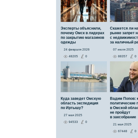
Эксперты объяснили,
Скажется ли н
почему Омск в лидерах
рынке запрет н
по закрытию магазинов
с недвижимос
одежды
за наличный р
24 февраля 2026
07 июля 2025
48205
0
88357
0
Куда заведет Омскую
Вадим Попов: 
область экспедиция
политические 
по Иртышу?
в Омской обла
не пройдут
27 мая 2025
в заксобрание
94533
0
21 мая 2025
67448
0