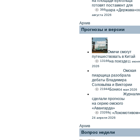
на площади Бухгольца
готовят постамент для
366
шара «Держава»
06
августа 2026
Архив
Прогнозы и версии
Омичи смогут
путешествовать в Китай
13166
на поезде
11 июня
2026
Омская
пиарщица разобрала
дебаты Владимира
Соловьёва и Виктории
21944
Бони
04 мая 2026
Журнали
сделали прогнозы
на серию омского
«Авангарда»
23269
с «Локомотивом
24 апреля 2026
Архив
Вопрос недели