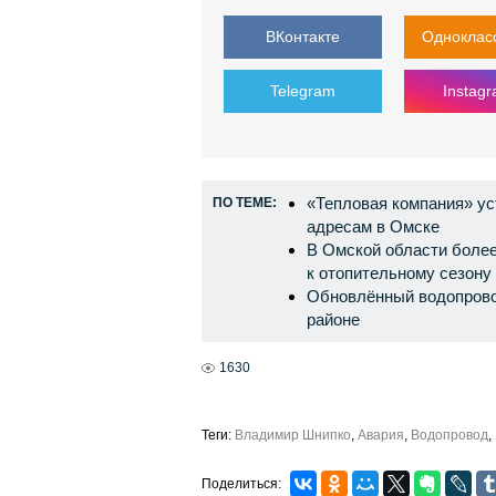
ВКонтакте
Одноклас
Telegram
Instag
«Тепловая компания» ус
ПО ТЕМЕ:
адресам в Омске
В Омской области боле
к отопительному сезону
Обновлённый водопрово
районе
1630
Теги:
Владимир Шнипко
,
Авария
,
Водопровод
,
Поделиться: