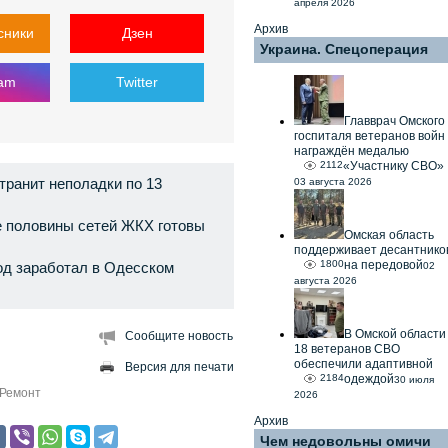
апреля 2026
Архив
сники
Дзен
Украина. Спецоперация
ram
Twitter
Главврач Омского
госпиталя ветеранов войн
награждён медалью
2112
«Участнику СВО»
транит неполадки по 13
03 августа 2026
е половины сетей ЖКХ готовы
Омская область
поддерживает десантнико
1800
на передовой
д заработал в Одесском
02
августа 2026
В Омской области
Сообщите новость
18 ветеранов СВО
обеспечили адаптивной
Версия для печати
2184
одеждой
30 июля
Ремонт
2026
Архив
Чем недовольны омичи