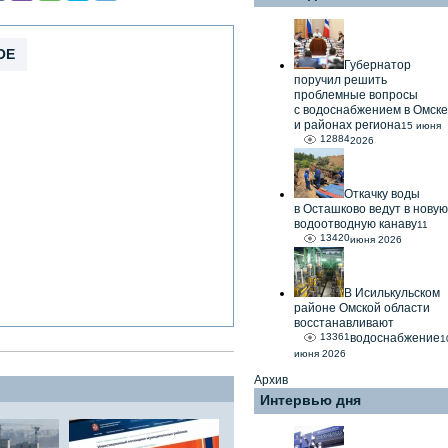
ОЕ
Губернатор
поручил решить
проблемные вопросы
с водоснабжением в Омске
и районах региона
15 июня
12884
2026
Откачку воды
в Осташково ведут в новую
водоотводную канаву
11
13420
июня 2026
В Исилькульском
районе Омской области
восстанавливают
13361
водоснабжение
1
июня 2026
Архив
Интервью дня