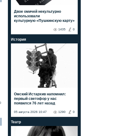
Двое омичей некультурно
использовали
культурную «Пушкинскую карту»
1435
0
История
Омский Истархив напомнил:
первый светофор у нас
появился 76 лет назад
0
05 августа 2026 10:47
1290
0
Театр