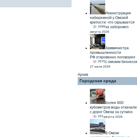
Реконструкция
набережной у Омской
крепости: что скрывается
2098
за забором
05
августа 2026
Замминистра
промышленности
РФ откровенно поговорил
3570
с омским бизнесо
27 июля 2026
Архив
Городская среда
Более 800
кубометров воды откачали
с дорог Омска за сутки
06
331
августа 2026
В Омске