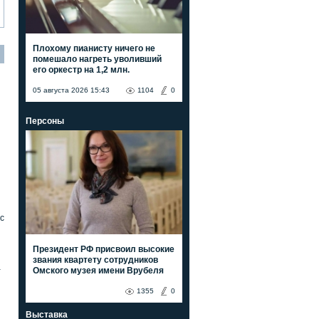
Плохому пианисту ничего не
помешало нагреть уволивший
его оркестр на 1,2 млн.
05 августа 2026 15:43
1104
0
Персоны
с
Президент РФ присвоил высокие
звания квартету сотрудников
а
Омского музея имени Врубеля
1355
0
Выставка