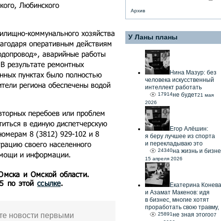
кого, Любинского
Архив
жилищно-коммунального хозяйства
У Ланы планы
лагодаря оперативным действиям
одопровод», аварийные работы
 В результате ремонтных
Нина Мазур: без
нных пунктах было полностью
человека искусственный
ители региона обеспечены водой
интеллект работать
17914
не будет
21 мая
2026
вторных перебоев или проблем
титься в единую диспетчерскую
Егор Алёшин:
омерам 8 (3812) 929-102 и 8
я беру лучшее из спорта
трацию своего населенного
и перекладываю это
24340
на жизнь и бизне
омощи и информации.
15 апреля 2026
 Омска и Омской области.
55 по этой
ссылке
.
Екатерина Конев
и Азамат Макенов: идя
в бизнес, многие хотят
проработать свою травму,
те новости первыми
25891
не зная этого
07