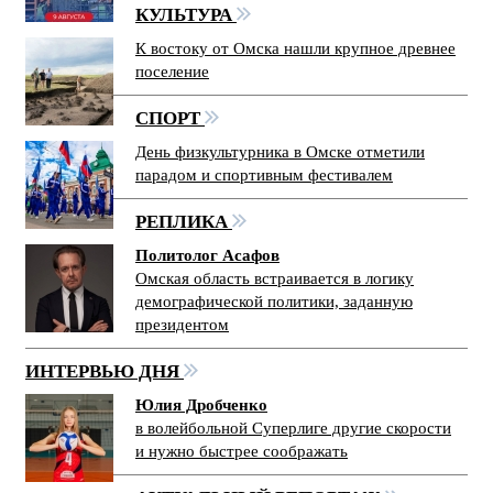
КУЛЬТУРА
К востоку от Омска нашли крупное древнее
поселение
СПОРТ
День физкультурника в Омске отметили
парадом и спортивным фестивалем
РЕПЛИКА
Политолог Асафов
Омская область встраивается в логику
демографической политики, заданную
президентом
ИНТЕРВЬЮ ДНЯ
Юлия Дробченко
в волейбольной Суперлиге другие скорости
и нужно быстрее соображать