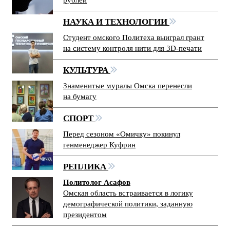
рублей
НАУКА И ТЕХНОЛОГИИ
Студент омского Политеха выиграл грант
на систему контроля нити для 3D-печати
КУЛЬТУРА
Знаменитые муралы Омска перенесли
на бумагу
СПОРТ
Перед сезоном «Омичку» покинул
генменеджер Куфрин
РЕПЛИКА
Политолог Асафов
Омская область встраивается в логику
демографической политики, заданную
президентом