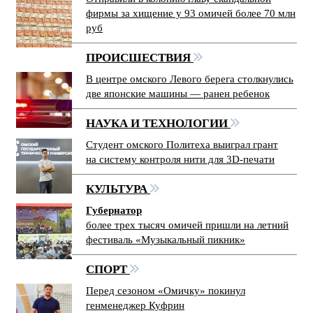
фирмы за хищение у 93 омичей более 70 млн
руб
ПРОИСШЕСТВИЯ
В центре омского Левого берега столкнулись
две японские машины — ранен ребенок
НАУКА И ТЕХНОЛОГИИ
Студент омского Политеха выиграл грант
на систему контроля нити для 3D-печати
КУЛЬТУРА
Губернатор
более трех тысяч омичей пришли на летний
фестиваль «Музыкальный пикник»
СПОРТ
Перед сезоном «Омичку» покинул
генменеджер Куфрин