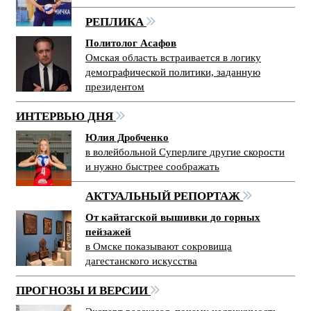
РЕПЛИКА
Политолог Асафов
Омская область встраивается в логику
демографической политики, заданную
президентом
ИНТЕРВЬЮ ДНЯ
Юлия Дробченко
в волейбольной Суперлиге другие скорости
и нужно быстрее соображать
АКТУАЛЬНЫЙ РЕПОРТАЖ
От кайтагской вышивки до горных
пейзажей
в Омске показывают сокровища
дагестанского искусства
ПРОГНОЗЫ И ВЕРСИИ