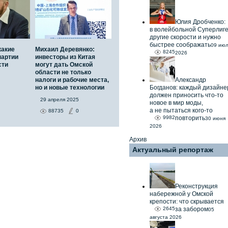
Юлия Дробченко:
в волейбольной Суперлиг
другие скорости и нужно
быстрее соображать
09 ию
какие
Михаил Деревянко:
8245
2026
партии
инвесторы из Китая
сти
могут дать Омской
области не только
налоги и рабочие места,
Александр
но и новые технологии
Богданов: каждый дизайне
должен приносить что-то
29 апреля 2025
новое в мир моды,
а не пытаться кого-то
88735
0
9982
повторить
30 июня
2026
Архив
Актуальный репортаж
Реконструкция
набережной у Омской
крепости: что скрывается
2645
за забором
05
августа 2026