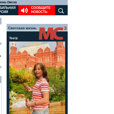
изнь Омска
БИЛЬНАЯ
СООБЩИТЕ
РСИЯ
НОВОСТЬ
Светская жизнь
Театр
0
»
к
3