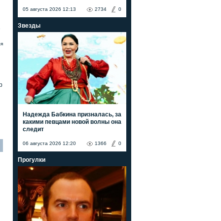
05 августа 2026 12:13
2734
0
Звезды
е
ля
р
Надежда Бабкина призналась, за
какими певцами новой волны она
следит
06 августа 2026 12:20
1366
0
Прогулки