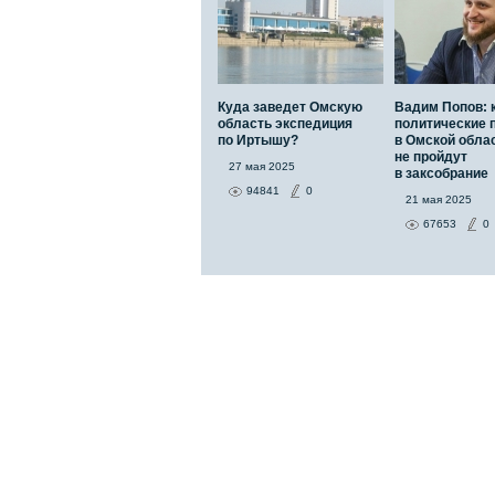
Куда заведет Омскую
Вадим Попов: 
область экспедиция
политические 
по Иртышу?
в Омской обла
не пройдут
27 мая 2025
в заксобрание
94841
0
21 мая 2025
67653
0