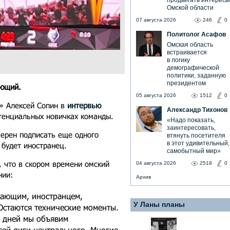
продвигать интересы
Омской области
07 августа 2026
246
0
Политолог Асафов
Омская область
встраивается
в логику
демографической
политики, заданную
президентом
ающий.
05 августа 2026
1512
0
» Алексей Сопин в
интервью
Александр Тихонов
тенциальных новичках команды.
«Надо показать,
заинтересовать,
мерен подписать еще одного
втянуть посетителя
в этот удивительный,
 будет иностранец.
самобытный мир»
, что в скором времени омский
04 августа 2026
2518
0
нии:
Архив
дающим, иностранцем,
У Ланы планы
Остаются технические моменты.
 дней мы объявим
сей лиги центрального. Многие