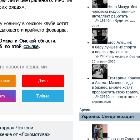
оих рядах».
Нина Мазур: без
человека искусственный
интеллект работать
18149
не будет
21 мая
у новичку в омском клубе хотят
2026
адающего и крайнего форварда.
 Омска и Омской области.
Егор Алёшин:
55 по этой
ссылке
.
я беру лучшее из спорта
и перекладываю это
24573
на жизнь и бизне
15 апреля 2026
те новости первыми
Екатерина Конев
сники
Дзен
и Азамат Макенов: идя
в бизнес, многие хотят
проработать свою травму,
ram
Twitter
26126
не зная этого
07
апреля 2026
Архив
Украина. Спецоперация
гарда» Чеккони
жение от «Локомотива»
Главврач Омского