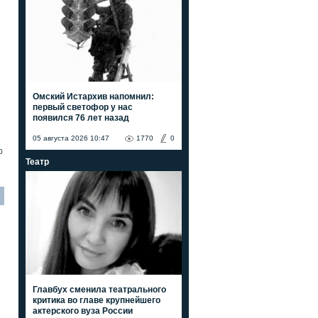
Омский Истархив напомнил:
первый светофор у нас
появился 76 лет назад
05 августа 2026 10:47
1770
0
0
Театр
Главбух сменила театрального
критика во главе крупнейшего
актерского вуза России