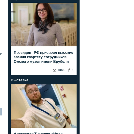
Президент РФ присвоил высокие
с
звания квартету сотрудников
Омского музея имени Врубеля
1866
0
а
Выставка
Александр Тихонов: «Надо