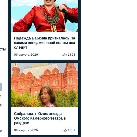
Надежда Бабкина призналась, за
какими певцами новой волны она
следит
сты
06 августа 2026
1363
»
»
е
Собралась в Ozon: звезда
Омского Камерного театра в
раздрае
06 августа 2026
1351
0