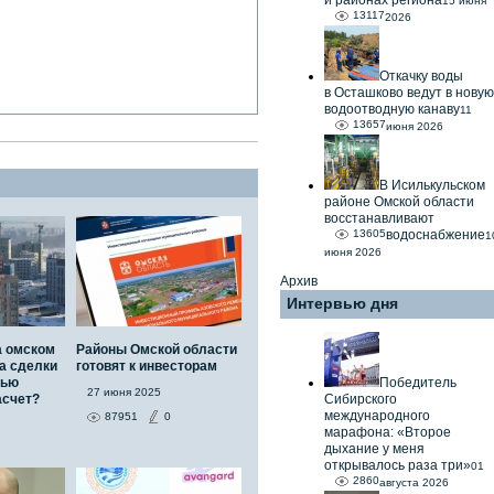
и районах региона
15 июня
13117
2026
Откачку воды
в Осташково ведут в новую
водоотводную канаву
11
13657
июня 2026
В Исилькульском
районе Омской области
восстанавливают
13605
водоснабжение
1
июня 2026
Архив
Интервью дня
а омском
Районы Омской области
а сделки
готовят к инвесторам
тью
Победитель
27 июня 2025
асчет?
Сибирского
международного
87951
0
марафона: «Второе
дыхание у меня
открывалось раза три»
01
2860
августа 2026