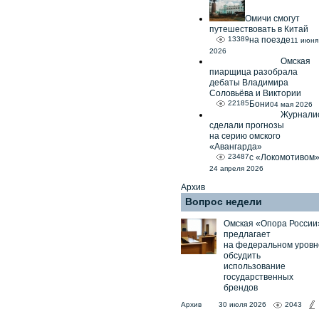
Омичи смогут
путешествовать в Китай
13389
на поезде
11 июня
2026
Омская
пиарщица разобрала
дебаты Владимира
Соловьёва и Виктории
22185
Бони
04 мая 2026
Журнали
сделали прогнозы
на серию омского
«Авангарда»
23487
с «Локомотивом
24 апреля 2026
Архив
Вопрос недели
Омская «Опора России
предлагает
на федеральном уровн
обсудить
использование
государственных
брендов
Архив
30 июля 2026
2043