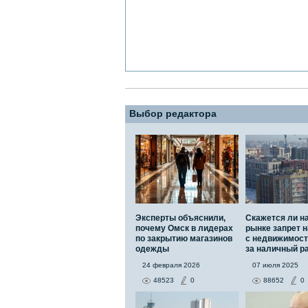
Выбор редактора
Эксперты объяснили,
Скажется ли н
почему Омск в лидерах
рынке запрет н
по закрытию магазинов
с недвижимос
одежды
за наличный р
24 февраля 2026
07 июля 2025
48523
0
88652
0