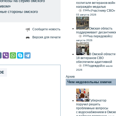
огнозы на серию омского
госпиталя ветеранов войн
тивом»
награждён медалью
2346
«Участнику СВО»
ные стороны омского
03 августа 2026
Омская область
Сообщите новость
поддерживает десантнико
2035
на передовой
02
Версия для печати
августа 2026
В Омской области
18 ветеранов СВО
обеспечили адаптивной
2392
одеждой
30 июля
2026
ОЕ
Архив
Чем недовольны омичи
Губернатор
поручил решить
проблемные вопросы
с водоснабжением в Омске