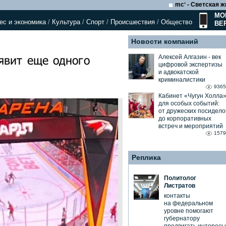
mc
- Светская ж
2
МО
ес и экономика
/
Культура
/
Спорт
/
Происшествия
/
Общество
ВЕ
Новости компаний
явит еще одного
Алексей Алгазин ⁃ век
цифровой экспертизы
и адвокатской
криминалистики
9365
Кабинет «Чугун Холла
для особых событий:
от дружеских посидело
до корпоративных
встреч и мероприятий
1579
Реплика
Политолог
Листратов
контакты
на федеральном
уровне помогают
губернатору