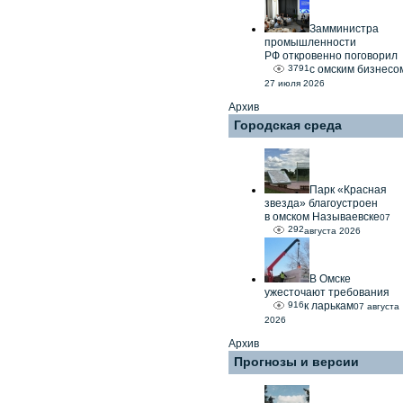
Замминистра
промышленности
РФ откровенно поговорил
3791
с омским бизнесо
27 июля 2026
Архив
Городская среда
Парк «Красная
звезда» благоустроен
в омском Называевске
07
292
августа 2026
В Омске
ужесточают требования
916
к ларькам
07 августа
2026
Архив
Прогнозы и версии