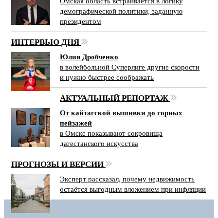
Омская область встраивается в логику
демографической политики, заданную
президентом
ИНТЕРВЬЮ ДНЯ
Юлия Дробченко
в волейбольной Суперлиге другие скорости
и нужно быстрее соображать
АКТУАЛЬНЫЙ РЕПОРТАЖ
От кайтагской вышивки до горных
пейзажей
в Омске показывают сокровища
дагестанского искусства
ПРОГНОЗЫ И ВЕРСИИ
Эксперт рассказал, почему недвижимость
остаётся выгодным вложением при инфляции