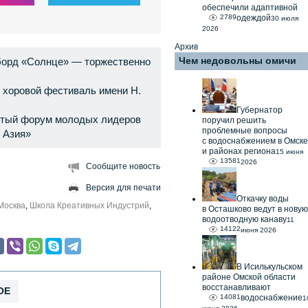
обеспечили адаптивной
2789
одеждой
30 июля
2026
Архив
Чем недовольны омичи
орд «Солнце» — торжественно
 хоровой фестиваль имени Н.
Губернатор
ятый форум молодых лидеров
поручил решить
проблемные вопросы
 Азия»
с водоснабжением в Омске
и районах региона
15 июня
13581
2026
Сообщите новость
Версия для печати
Откачку воды
Москва
,
Школа Креативных Индустрий
,
в Осташково ведут в новую
водоотводную канаву
11
14122
июня 2026
В Исилькульском
районе Омской области
восстанавливают
ОЕ
14081
водоснабжение
1