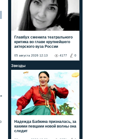
Главбух сменила театрального
критика во главе крупнейшего
актерского вуза России
05 августа 2026 12:13
4177
0
Звезды
е
ля
Надежда Бабкина призналась, за
р
какими певцами новой волны она
следит