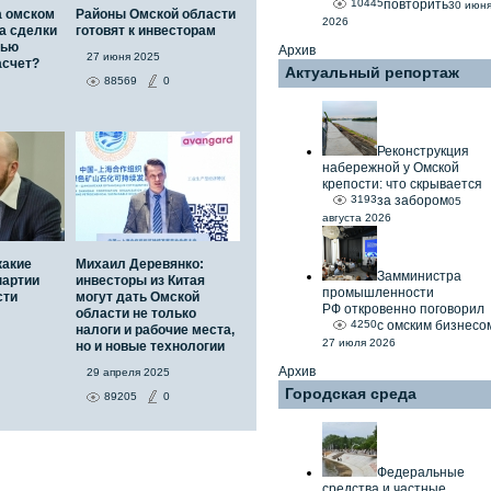
10445
повторить
30 июн
а омском
Районы Омской области
2026
а сделки
готовят к инвесторам
тью
Архив
27 июня 2025
асчет?
Актуальный репортаж
88569
0
Реконструкция
набережной у Омской
крепости: что скрывается
3193
за забором
05
августа 2026
какие
Михаил Деревянко:
Замминистра
партии
инвесторы из Китая
промышленности
сти
могут дать Омской
РФ откровенно поговорил
области не только
4250
с омским бизнесо
налоги и рабочие места,
27 июля 2026
но и новые технологии
Архив
29 апреля 2025
Городская среда
89205
0
Федеральные
средства и частные