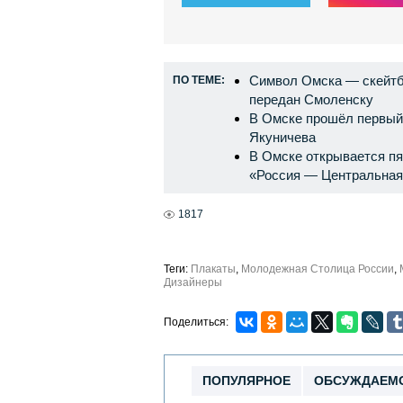
Символ Омска — скейтб
ПО ТЕМЕ:
передан Смоленску
В Омске прошёл первый
Якуничева
В Омске открывается п
«Россия — Центральная
1817
Теги:
Плакаты
,
Молодежная Столица России
,
Дизайнеры
Поделиться:
ПОПУЛЯРНОЕ
ОБСУЖДАЕМ