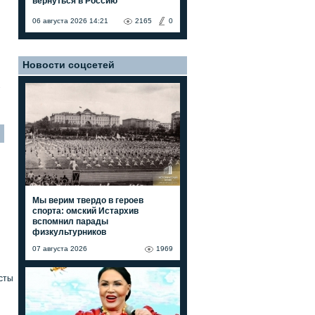
вернуться в Россию"
06 августа 2026 14:21
2165
0
Новости соцсетей
7
Мы верим твердо в героев
спорта: омский Истархив
вспомнил парады
физкультурников
07 августа 2026
1969
сты