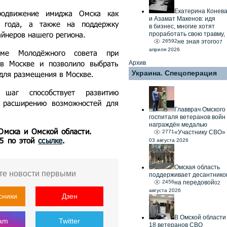
Екатерина Конев
родвижение имиджа Омска как
и Азамат Макенов: идя
 года, а также на поддержку
в бизнес, многие хотят
айнеров нашего региона.
проработать свою травму,
26592
не зная этого
07
апреля 2026
рме Молодёжного совета при
 в Москве и позволило выбрать
Архив
Украина. Спецоперация
 для размещения в Москве.
 шаг способствует развитию
и расширению возможностей для
Главврач Омского
госпиталя ветеранов войн
награждён медалью
 Омска и Омской области.
2771
«Участнику СВО»
55 по этой
ссылке
.
03 августа 2026
Омская область
те новости первыми
поддерживает десантнико
2456
на передовой
02
августа 2026
сники
Дзен
В Омской области
ram
Twitter
18 ветеранов СВО