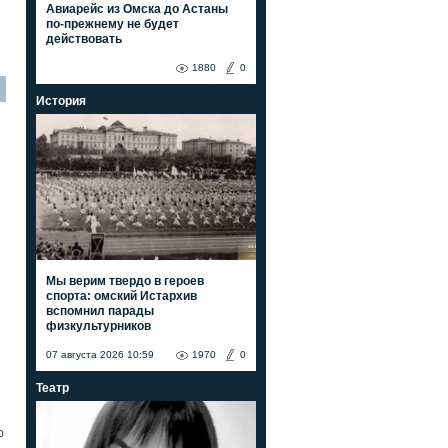
Авиарейс из Омска до Астаны
по-прежнему не будет
действовать
1880
0
История
Мы верим твердо в героев
спорта: омский Истархив
вспомнил парады
физкультурников
07 августа 2026 10:59
1970
0
Театр
0