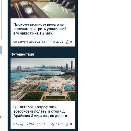
Плохому пианисту ничего не
помешало нагреть уволивший
его оркестр на 1,2 млн.
05 августа 2026 15:43
2791
0
Путешествия
С 1 октября «Аэрофлот»
возобновит полеты в столицу
Арабских Эмиратов, но дорого
с
07 августа 2026 15:37
1937
0