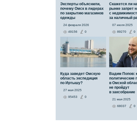
Эксперты объяснили,
Скажется ли н
почему Омск в лидерах
рынке запрет н
по закрытию магазинов
с недвижимос
одежды
за наличный р
24 февраля 2026
07 июля 2025
49156
0
89270
0
Куда заведет Омскую
Вадим Попов: 
область экспедиция
политические 
по Иртышу?
в Омской обла
не пройдут
27 мая 2025
в заксобрание
95453
0
21 мая 2025
68037
0