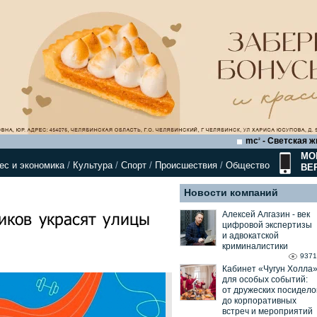
mc
- Светская ж
2
МО
ес и экономика
/
Культура
/
Спорт
/
Происшествия
/
Общество
ВЕ
Новости компаний
иков украсят улицы
Алексей Алгазин ⁃ век
цифровой экспертизы
и адвокатской
криминалистики
9371
Кабинет «Чугун Холла
для особых событий:
от дружеских посидело
до корпоративных
встреч и мероприятий