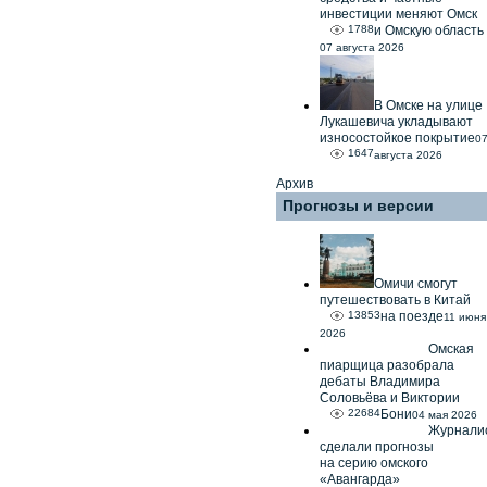
инвестиции меняют Омск
1788
и Омскую область
07 августа 2026
В Омске на улице
Лукашевича укладывают
износостойкое покрытие
0
1647
августа 2026
Архив
Прогнозы и версии
Омичи смогут
путешествовать в Китай
13853
на поезде
11 июня
2026
Омская
пиарщица разобрала
дебаты Владимира
Соловьёва и Виктории
22684
Бони
04 мая 2026
Журнали
сделали прогнозы
на серию омского
«Авангарда»