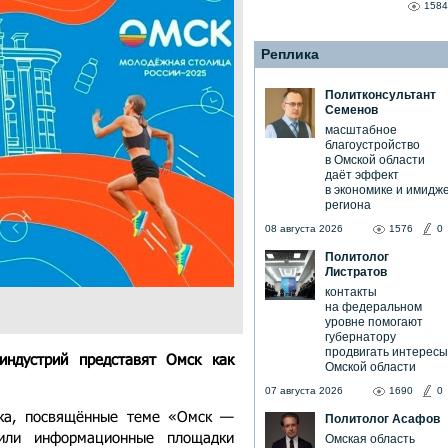
1584
Реплика
Политконсультант
Семенов
масштабное
благоустройство
в Омской области
даёт эффект
в экономике и имидж
региона
08 августа 2026
1576
0
Политолог
Листратов
контакты
на федеральном
уровне помогают
губернатору
продвигать интересы
индустрий представят Омск как
Омской области
07 августа 2026
1690
0
ска, посвящённые теме «Омск —
Политолог Асафов
сили информационные площадки
Омская область