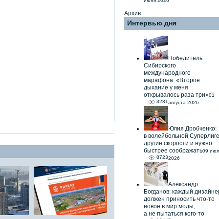
июня 2026
Архив
Интервью дня
Победитель
Сибирского
международного
марафона: «Второе
дыхание у меня
открывалось раза три»
01
3281
августа 2026
Юлия Дробченко:
в волейбольной Суперлиг
другие скорости и нужно
быстрее соображать
09 ию
8723
2026
Александр
Богданов: каждый дизайне
должен приносить что-то
новое в мир моды,
а не пытаться кого-то