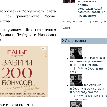
встраивается
в логику
демографической
 голосования Молодёжного совета
политики, заданную
ти при правительстве России,
президентом
льства.
05 августа 2026
1994
0
Архив
тали учащиеся Школы креативных
Василина Пелёдова и Мирослава
а.
У Ланы планы
Нина Мазур: без
человека искусственный
интеллект работать
18614
не будет
21 мая
2026
Егор Алёшин:
я беру лучшее из спорта
и перекладываю это
25028
на жизнь и бизне
15 апреля 2026
ели и гости столицы.