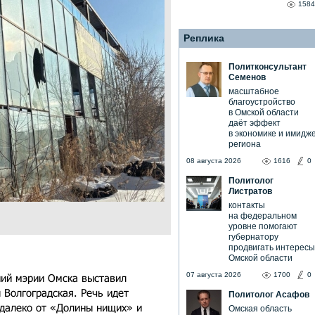
1584
Реплика
Политконсультант
Семенов
масштабное
благоустройство
в Омской области
даёт эффект
в экономике и имидж
региона
08 августа 2026
1616
0
Политолог
Листратов
контакты
на федеральном
уровне помогают
губернатору
продвигать интересы
Омской области
07 августа 2026
1700
0
ий мэрии Омска выставил
 Волгоградская. Речь идет
Политолог Асафов
едалеко от «Долины нищих» и
Омская область