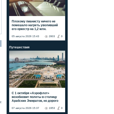
Плохому пианисту ничего не
помешало нагреть уволивший
его оркестр на 1,2 млн.
05 августа 2026 15:43
2803
0
Путешествия
С 1 октября «Аэрофлот»
возобновит полеты в столицу
Арабских Эмиратов, но дорого
с
07 августа 2026 15:37
1953
0