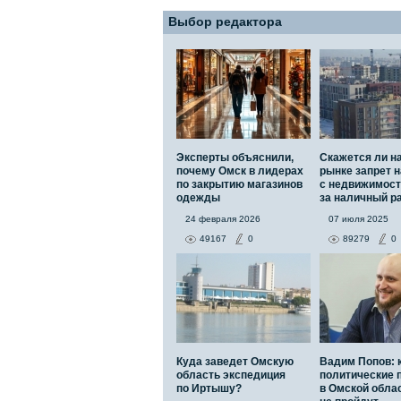
Выбор редактора
Эксперты объяснили,
Скажется ли н
почему Омск в лидерах
рынке запрет н
по закрытию магазинов
с недвижимос
одежды
за наличный р
24 февраля 2026
07 июля 2025
49167
0
89279
0
Куда заведет Омскую
Вадим Попов: 
область экспедиция
политические 
по Иртышу?
в Омской обла