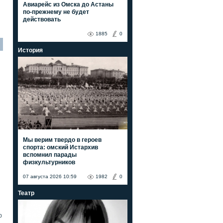
Авиарейс из Омска до Астаны
по-прежнему не будет
действовать
1885
0
История
Мы верим твердо в героев
спорта: омский Истархив
вспомнил парады
физкультурников
07 августа 2026 10:59
1982
0
Театр
0