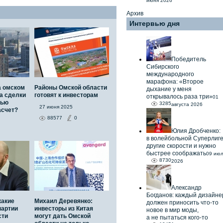
июня 2026
Архив
Интервью дня
Победитель
Сибирского
международного
марафона: «Второе
а омском
Районы Омской области
дыхание у меня
а сделки
готовят к инвесторам
открывалось раза три»
01
тью
3285
августа 2026
27 июня 2025
асчет?
88577
0
Юлия Дробченко:
в волейбольной Суперлиг
другие скорости и нужно
быстрее соображать
09 ию
8730
2026
Александр
Богданов: каждый дизайне
какие
Михаил Деревянко:
должен приносить что-то
партии
инвесторы из Китая
новое в мир моды,
сти
могут дать Омской
а не пытаться кого-то