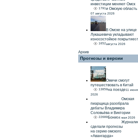
инвестиции меняют Омск
1791
и Омскую область
07 августа 2026
В Омске на улице
Лукашевича укладывают
износостойкое покрытие
0
1652
августа 2026
Архив
Прогнозы и версии
Омичи смогут
путешествовать в Китай
13859
на поезде
11 июня
2026
Омская
пиарщица разобрала
дебаты Владимира
Соловьёва и Виктории
22689
Бони
04 мая 2026
Журнали
сделали прогнозы
на серию омского
«Авангарда»