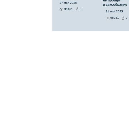
не пройдут
27 мая 2025
в заксобрание
95461
0
21 мая 2025
68041
0