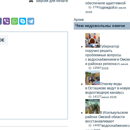
Версия для печати
обеспечили адаптивной
2792
одеждой
30 июля
2026
Архив
Чем недовольны омичи
ОЕ
Губернатор
поручил решить
проблемные вопросы
с водоснабжением в Омске
и районах региона
15 июня
13587
2026
Откачку воды
в Осташково ведут в новую
водоотводную канаву
11
14127
июня 2026
В Исилькульском
районе Омской области
восстанавливают
14087
водоснабжение
1