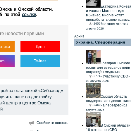
Екатерина Конев
 Омска и Омской области.
и Азамат Макенов: идя
55 по этой
ссылке
.
в бизнес, многие хотят
проработать свою травму,
26597
не зная этого
07
апреля 2026
те новости первыми
Архив
Украина. Спецоперация
сники
Дзен
ram
Twitter
Главврач Омского
госпиталя ветеранов войн
награждён медалью
2774
«Участнику СВО»
03 августа 2026
рой за остановкой «Сибзавод»
учить шанс на достройку
Омская область
поддерживает десантнико
ый центр в центре Омска
2460
на передовой
02
ей
августа 2026
Сообщите новость
В Омской области
18 ветеранов СВО