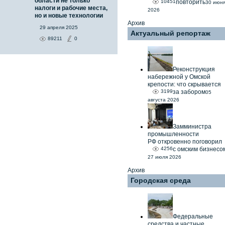
области не только
10451
повторить
30 июн
налоги и рабочие места,
2026
но и новые технологии
Архив
29 апреля 2025
Актуальный репортаж
89211
0
Реконструкция
набережной у Омской
крепости: что скрывается
3199
за забором
05
августа 2026
Замминистра
промышленности
РФ откровенно поговорил
4256
с омским бизнесо
27 июля 2026
Архив
Городская среда
Федеральные
средства и частные