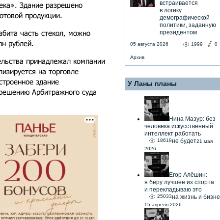
встраивается
ека». Здание разрешено
в логику
готовой продукции.
демографической
политики, заданную
збита часть стекол, можно
президентом
лн рублей.
05 августа 2026
1999
0
Архив
ельства принадлежал компании
изируется на торговле
строенное здание
У Ланы планы
 решению Арбитражного суда
Нина Мазур: без
человека искусственный
интеллект работать
18619
не будет
21 мая
2026
Егор Алёшин:
я беру лучшее из спорта
и перекладываю это
25033
на жизнь и бизне
15 апреля 2026