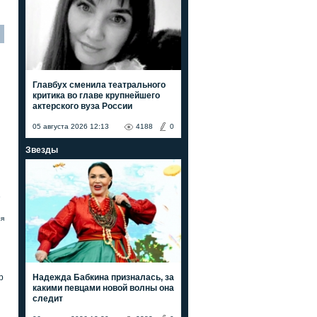
Главбух сменила театрального
критика во главе крупнейшего
актерского вуза России
05 августа 2026 12:13
4188
0
Звезды
е
ля
Надежда Бабкина призналась, за
р
какими певцами новой волны она
следит