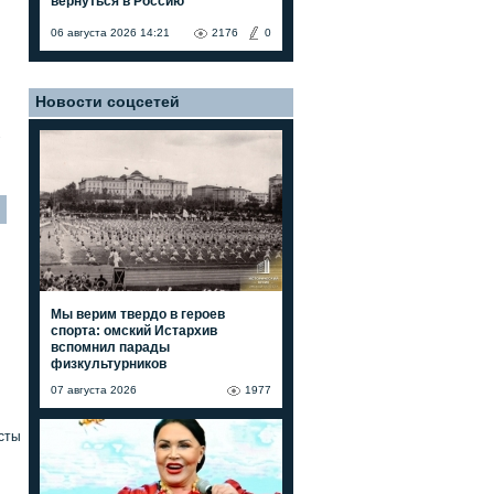
вернуться в Россию"
06 августа 2026 14:21
2176
0
Новости соцсетей
7
Мы верим твердо в героев
спорта: омский Истархив
вспомнил парады
физкультурников
07 августа 2026
1977
сты