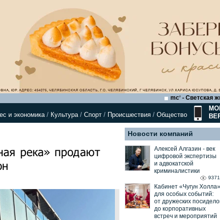
mc
- Светская ж
2
МО
ес и экономика
/
Культура
/
Спорт
/
Происшествия
/
Общество
ВЕ
Новости компаний
ная река» продают
Алексей Алгазин ⁃ век
цифровой экспертизы
он
и адвокатской
криминалистики
9371
Кабинет «Чугун Холла
для особых событий:
от дружеских посидело
до корпоративных
встреч и мероприятий