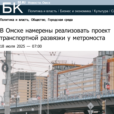
Новости. Омск
Политика и власть
/
Бизнес и экономика
/
Культура
/
С
Политика и власть
,
Общество
,
Городская среда
В Омске намерены реализовать проект
транспортной развязки у метромоста
18 июля 2025 — 07:00