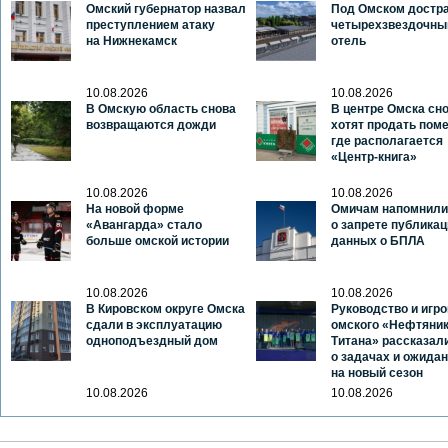
Омский губернатор назвал
Под Омском достр
преступлением атаку
четырехзвездочны
на Нижнекамск
отель
10.08.2026
10.08.2026
В Омскую область снова
В центре Омска сн
возвращаются дожди
хотят продать пом
где располагается
«Центр-книга»
10.08.2026
10.08.2026
На новой форме
Омичам напомнили
«Авангарда» стало
о запрете публикац
больше омской истории
данных о БПЛА
10.08.2026
10.08.2026
В Кировском округе Омска
Руководство и игро
сдали в эксплуатацию
омского «Нефтяник
одноподъездный дом
Титана» рассказал
о задачах и ожида
на новый сезон
10.08.2026
10.08.2026