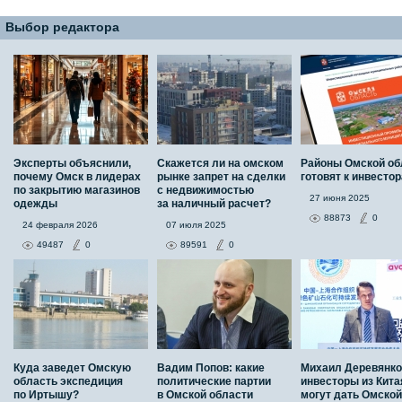
Выбор редактора
Эксперты объяснили,
Скажется ли на омском
Районы Омской об
почему Омск в лидерах
рынке запрет на сделки
готовят к инвесто
по закрытию магазинов
с недвижимостью
27 июня 2025
одежды
за наличный расчет?
88873
0
24 февраля 2026
07 июля 2025
49487
0
89591
0
Куда заведет Омскую
Вадим Попов: какие
Михаил Деревянко
область экспедиция
политические партии
инвесторы из Кита
по Иртышу?
в Омской области
могут дать Омской