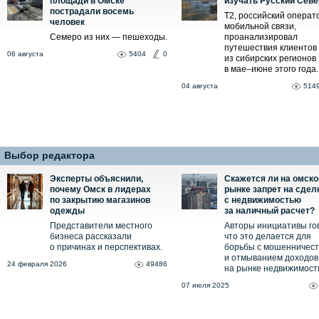
площади в Омске
изучать Русский Севе
пострадали восемь
T2, российский операт
человек
мобильной связи,
Семеро из них — пешеходы.
проанализировал
путешествия клиентов
06 августа
5404
0
из сибирских регионов
в мае–июне этого года.
04 августа
514
Выбор редактора
Эксперты объяснили,
Скажется ли на омск
почему Омск в лидерах
рынке запрет на сдел
по закрытию магазинов
с недвижимостью
одежды
за наличный расчет?
Представители местного
Авторы инициативы го
бизнеса рассказали
что это делается для
о причинах и перспективах.
борьбы с мошенничес
и отмыванием доходов
24 февраля 2026
49486
на рынке недвижимост
07 июля 2025