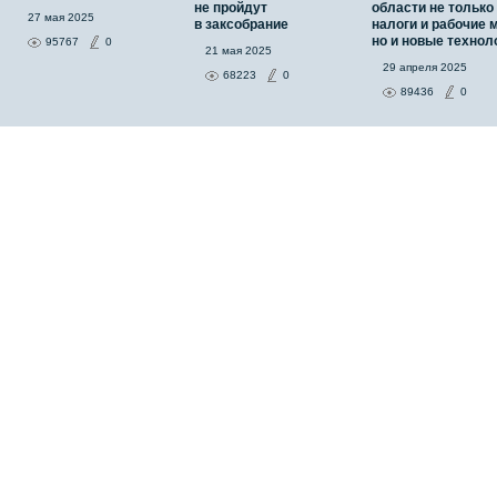
не пройдут
области не только
27 мая 2025
в заксобрание
налоги и рабочие 
но и новые технол
95767
0
21 мая 2025
29 апреля 2025
68223
0
89436
0