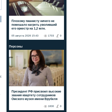
Плохому пианисту ничего не
помешало нагреть уволивший
его оркестр на 1,2 млн.
05 августа 2026 15:43
1703
0
Персоны
с
Президент РФ присвоил высокие
а
звания квартету сотрудников
Омского музея имени Врубеля
1830
0