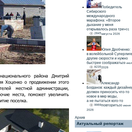
Победитель
Сибирского
международного
марафона: «Второе
дыхание у меня
открывалось раза три»
01
2845
августа 2026
Юлия Дробченко:
в волейбольной Суперлиг
другие скорости и нужно
быстрее соображать
09 ию
8235
2026
 национального района Дмитрий
ия Хоценко о продвижении этого
Александр
телей местной администрации,
Богданов: каждый дизайне
должен приносить что-то
бочие места, поможет увеличить
новое в мир моды,
итие поселка.
а не пытаться кого-то
9969
повторить
30 июня
2026
Архив
Актуальный репортаж