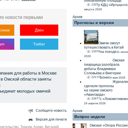
обновлённую площадь
1325
у КДЦ «Иртыш»
06
августа 2026
те новости первыми
Архив
Прогнозы и версии
сники
Дзен
Омичи смогут
ram
Twitter
путешествовать в Китай
13376
на поезде
11 июня
2026
Омская
пиарщица разобрала
дебаты Владимира
мпания для работы в Москве
Соловьёва и Виктории
22172
Бони
04 мая 2026
 в Омской области заняты
Журнали
к
сделали прогнозы
на серию омского
ъединит молодых омичей
«Авангарда»
23477
с «Локомотивом
24 апреля 2026
Сообщите новость
Архив
Вопрос недели
Версия для печати
Омская «Опора России
оительство
,
Туризм
,
Азово
,
Виталий