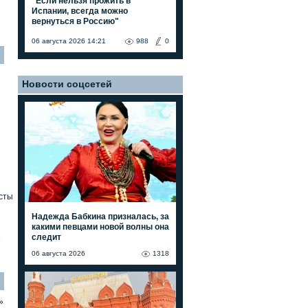
"Если нельзя прожить в
Испании, всегда можно
вернуться в Россию"
06 августа 2026 14:21
988
0
Новости соцсетей
сты
Надежда Бабкина призналась, за
какими певцами новой волны она
следит
»
06 августа 2026
1318
»