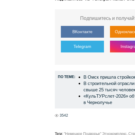
Подпишитесь и получай
ВКонтакте
Одноклас
Telegram
Instag
В Омск пришла стройко
ПО ТЕМЕ:
В строительной отрасли
свыше 25 тысяч челове
«КульТУРслет-2026» об
в Чернолучье
3542
Теги:
"Немецкое Подворье" Этнокомплекс
,
Стр