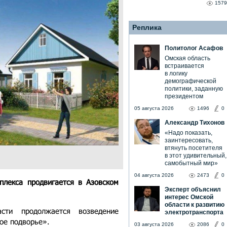
1579
Реплика
Политолог Асафов
Омская область
встраивается
в логику
демографической
политики, заданную
президентом
05 августа 2026
1496
0
Александр Тихонов
«Надо показать,
заинтересовать,
втянуть посетителя
в этот удивительный,
самобытный мир»
04 августа 2026
2473
0
плекса продвигается в Азовском
Эксперт объяснил
интерес Омской
области к развитию
сти продолжается возведение
электротранспорта
ое подворье».
03 августа 2026
2086
0