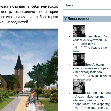
узей включает в себя немецкую
Архив
 центр, экспозицию по истории
ранскую кирху и лабораторию
У Ланы планы
ирь народностей.
Нина Мазур: без
человека искусственный
интеллект работать
18137
не будет
21 мая
2026
Егор Алёшин:
я беру лучшее из спорта
и перекладываю это
24562
на жизнь и бизне
15 апреля 2026
Екатерина Конев
и Азамат Макенов: идя
в бизнес, многие хотят
проработать свою травму,
26114
не зная этого
07