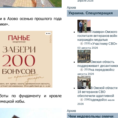
апреля 2026
Архив
Украина. Спецоперация
и в Азово осенью прошлого года
ики».
Главврач Омского
госпиталя ветеранов войн
награждён медалью
2331
«Участнику СВО»
03 августа 2026
Омская область
поддерживает десантнико
2019
на передовой
02
августа 2026
В Омской области
18 ветеранов СВО
аботы по фундаменту и кровле
обеспечили адаптивной
2382
одеждой
30 июля
емецкой избы.
2026
Архив
Чем недовольны омичи