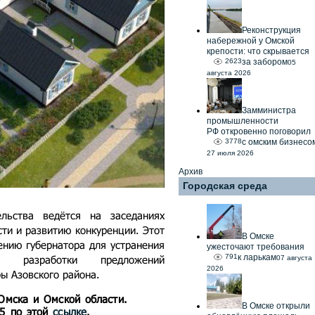
Реконструкция
набережной у Омской
крепости: что скрывается
2623
за забором
05
августа 2026
Замминистра
промышленности
РФ откровенно поговорил
3778
с омским бизнесо
27 июля 2026
Архив
Городская среда
ельства ведётся на заседаниях
ти и развитию конкуренции. Этот
В Омске
чению губернатора для устранения
ужесточают требования
791
к ларькам
и разработки предложений
07 августа
2026
ы Азовского района.
 Омска и Омской области.
В Омске открыли
55 по этой
ссылке
.