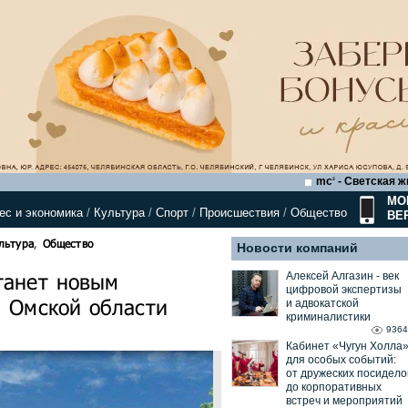
mc
- Светская ж
2
МО
ес и экономика
/
Культура
/
Спорт
/
Происшествия
/
Общество
ВЕ
льтура
,
Общество
Новости компаний
танет новым
Алексей Алгазин ⁃ век
цифровой экспертизы
м Омской области
и адвокатской
криминалистики
9364
Кабинет «Чугун Холла
для особых событий:
от дружеских посидело
до корпоративных
встреч и мероприятий