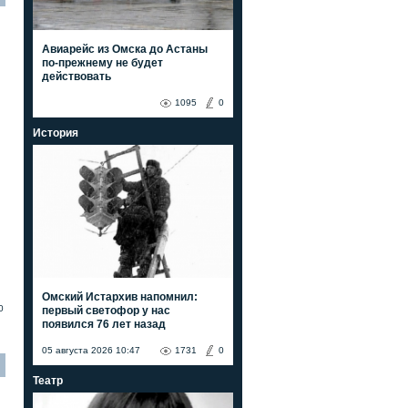
Авиарейс из Омска до Астаны
по-прежнему не будет
действовать
1095
0
История
Омский Истархив напомнил:
0
первый светофор у нас
появился 76 лет назад
05 августа 2026 10:47
1731
0
Театр