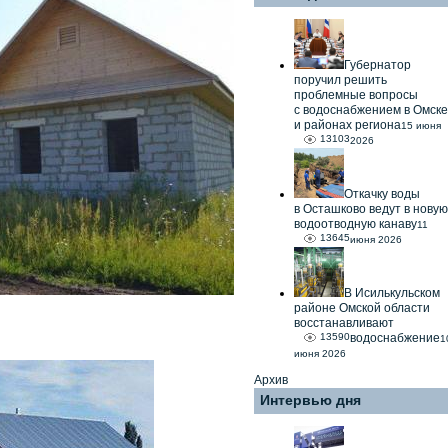
Губернатор
поручил решить
проблемные вопросы
с водоснабжением в Омске
и районах региона
15 июня
13103
2026
Откачку воды
в Осташково ведут в новую
водоотводную канаву
11
13645
июня 2026
В Исилькульском
районе Омской области
восстанавливают
13590
водоснабжение
1
июня 2026
Архив
Интервью дня