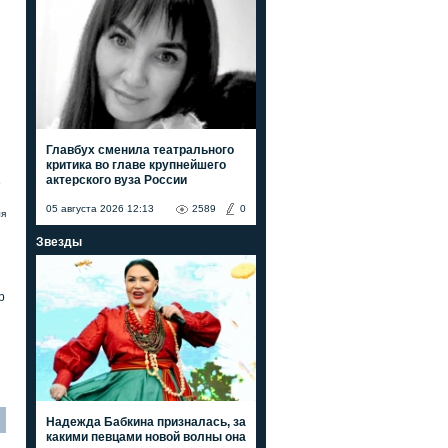
Главбух сменила театрального
критика во главе крупнейшего
актерского вуза России
е
05 августа 2026 12:13
2589
0
ля
Звезды
р
Надежда Бабкина призналась, за
какими певцами новой волны она