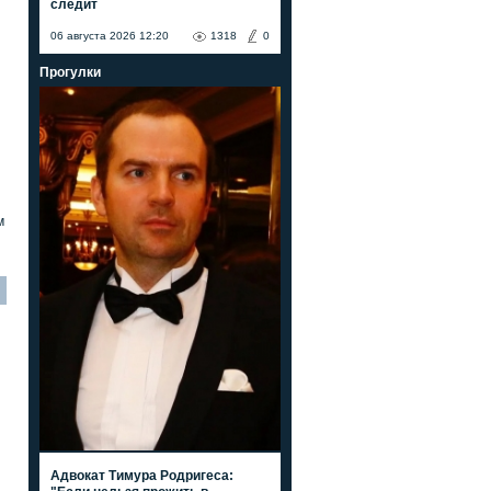
следит
06 августа 2026 12:20
1318
0
Прогулки
м
Адвокат Тимура Родригеса: