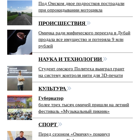
Под Омском двое подростков пострадали
при опрокидывании мотоцикла
ПРОИСШЕСТВИЯ
Омичка ради мифического переезда в Дубай
продала все имущество и потеряла 9 млн
рублей
НАУКА И ТЕХНОЛОГИИ
Студент омского Политеха выиграл грант
на систему контроля нити для 3D-печати
КУЛЬТУРА
Губернатор
более трех тысяч омичей пришли на летний
фестиваль «Музыкальный пикник»
СПОРТ
Перед сезоном «Омичку» покинул