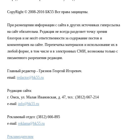
CopyRight © 2008-2016 БК55 Все права защищены.
При размещении информации с сайта в других источниках гиперссылка
на сайт обязательна. Редакция не всегда разделяет точку зрения
блогеров и не несёт ответственности за содержание постов и
комментариев на сайте. Перепечатка материалов и использование их в
любой форме, в том числе и в электронных СМИ, возможны только с
письменного разрешения редакции.
Главный редактор - Грязнов Георгий Игоревич.
email:
redactor@bk55.ru
Редакция сайта:
г. Омск, ул. Малая Ивановская, д. 47, тел.: (3812) 667-214
e-mail:
info@bk55.ru
Рекламный отдел: (3812) 666-895
e-mail:
reklama@bk55.ru
Рекламодателям