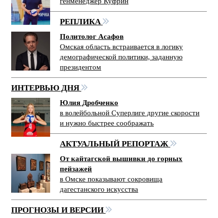
генменеджер Куфрин
РЕПЛИКА
Политолог Асафов
Омская область встраивается в логику
демографической политики, заданную
президентом
ИНТЕРВЬЮ ДНЯ
Юлия Дробченко
в волейбольной Суперлиге другие скорости
и нужно быстрее соображать
АКТУАЛЬНЫЙ РЕПОРТАЖ
От кайтагской вышивки до горных
пейзажей
в Омске показывают сокровища
дагестанского искусства
ПРОГНОЗЫ И ВЕРСИИ