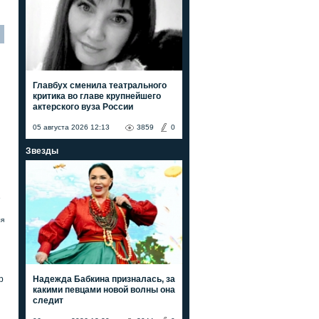
Главбух сменила театрального
критика во главе крупнейшего
актерского вуза России
05 августа 2026 12:13
3859
0
Звезды
е
ля
Надежда Бабкина призналась, за
р
какими певцами новой волны она
следит