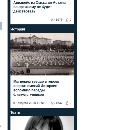
Авиарейс из Омска до Астаны
по-прежнему не будет
действовать
1676
0
История
Мы верим твердо в героев
спорта: омский Истархив
вспомнил парады
физкультурников
07 августа 2026 10:59
1642
0
Театр
0