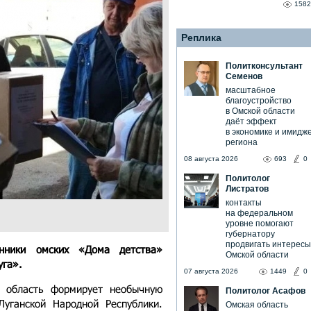
1582
Реплика
Политконсультант
Семенов
масштабное
благоустройство
в Омской области
даёт эффект
в экономике и имидж
региона
08 августа 2026
693
0
Политолог
Листратов
контакты
на федеральном
уровне помогают
губернатору
продвигать интересы
анники омских «Дома детства»
Омской области
уга».
07 августа 2026
1449
0
 область формирует необычную
Политолог Асафов
уганской Народной Республики.
Омская область