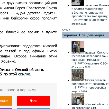
 из двух омских организаций для
Екатерина Конев
» имени Героя Советского Союза
и Азамат Макенов: идя
торая — «Дом детства Радуга».
в бизнес, многие хотят
проработать свою травму,
е ими бейсболки скоро пополнят
26448
не зная этого
07
апреля 2026
Архив
мое ближайшее время: в пункте
Украина. Спецоперация
.
одчеркивают: поддержка жителей
тие связей с подшефным Омску
Главврач Омского
задач. Особое внимание этим
госпиталя ветеранов войн
награждён медалью
 Хоценко.
2647
«Участнику СВО»
03 августа 2026
 Омска и Омской области.
55 по этой
ссылке
.
Омская область
поддерживает десантнико
2333
на передовой
02
те новости первыми
августа 2026
сники
Дзен
В Омской области
18 ветеранов СВО