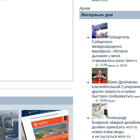
июня 2026
Архив
Интервью дня
Победитель
Сибирского
международного
марафона: «Второе
дыхание у меня
открывалось раза три»
01
3156
августа 2026
Юлия Дробченко:
в волейбольной Суперлиг
другие скорости и нужно
быстрее соображать
09 ию
8580
2026
Александр
Богданов: каждый дизайне
должен приносить что-то
новое в мир моды,
а не пытаться кого-то