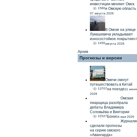
инвестиции меняют Омск
1580
и Омскую область
07 августа 2026
В Омске на улице
Лукашевича укладывают
износостойкое покрытие
0
1450
августа 2026
Архив
Прогнозы и версии
Омичи смогут
путешествовать в Китай
13707
на поезде
11 июня
2026
Омская
пиарщица разобрала
дебаты Владимира
Соловьёва и Виктории
22527
Бони
04 мая 2026
Журнали
сделали прогнозы
на серию омского
«Авангарда»