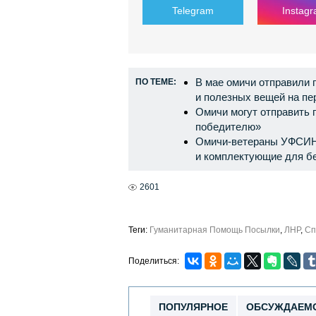
Telegram
Instag
В мае омичи отправили п
ПО ТЕМЕ:
и полезных вещей на п
Омичи могут отправить
победителю»
Омичи-ветераны УФСИН
и комплектующие для б
2601
Теги:
Гуманитарная Помощь Посылки
,
ЛНР
,
Сп
Поделиться:
ПОПУЛЯРНОЕ
ОБСУЖДАЕМ