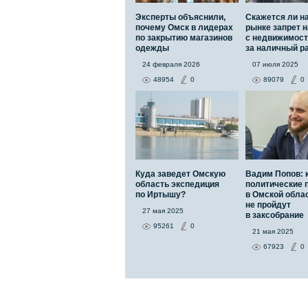
Эксперты объяснили,
Скажется ли н
почему Омск в лидерах
рынке запрет н
по закрытию магазинов
с недвижимос
одежды
за наличный р
24 февраля 2026
07 июля 2025
48954
0
89079
0
Куда заведет Омскую
Вадим Попов: 
область экспедиция
политические 
по Иртышу?
в Омской обла
не пройдут
27 мая 2025
в заксобрание
95261
0
21 мая 2025
67923
0