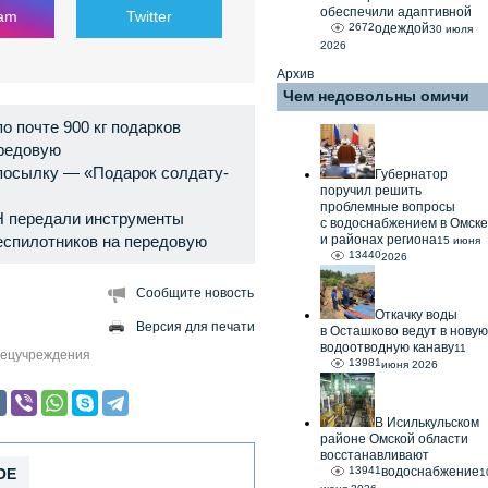
обеспечили адаптивной
ram
Twitter
2672
одеждой
30 июля
2026
Архив
Чем недовольны омичи
о почте 900 кг подарков
ередовую
 посылку — «Подарок солдату-
Губернатор
поручил решить
проблемные вопросы
 передали инструменты
с водоснабжением в Омске
еспилотников на передовую
и районах региона
15 июня
13440
2026
Сообщите новость
Откачку воды
Версия для печати
в Осташково ведут в новую
водоотводную канаву
11
ецучреждения
13981
июня 2026
В Исилькульском
районе Омской области
восстанавливают
13941
водоснабжение
ОЕ
1