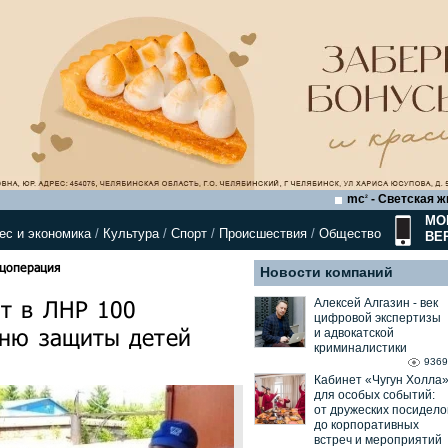
mc
- Светская ж
2
МО
ес и экономика
/
Культура
/
Спорт
/
Происшествия
/
Общество
ВЕ
ецоперация
Новости компаний
ит в ЛНР 100
Алексей Алгазин ⁃ век
цифровой экспертизы
Дню защиты детей
и адвокатской
криминалистики
9369
Кабинет «Чугун Холла
для особых событий:
от дружеских посидело
до корпоративных
встреч и мероприятий