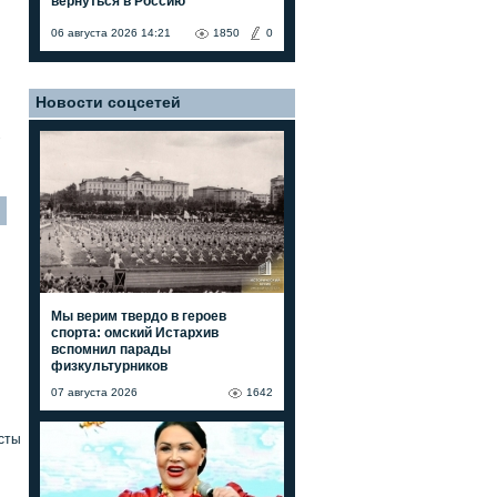
вернуться в Россию"
06 августа 2026 14:21
1850
0
Новости соцсетей
7
Мы верим твердо в героев
спорта: омский Истархив
вспомнил парады
физкультурников
07 августа 2026
1642
сты