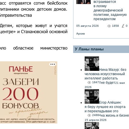
встраивается
асс отправятся сотня бейсболок
в логику
итанники омских детских домов.
демографической
блправительства
политики, заданную
президентом
Детям, которые живут и учатся
05 августа 2026
1858
0
центре» и Стахановской основной
Архив
ило областное министерство
У Ланы планы
Нина Мазур: без
человека искусственный
интеллект работать
18472
не будет
21 мая
2026
Егор Алёшин:
я беру лучшее из спорта
и перекладываю это
24884
на жизнь и бизне
15 апреля 2026