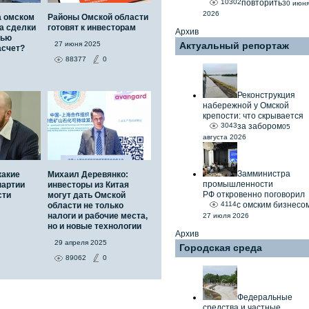
10302
повторить
30 июн
2026
а омском
Районы Омской области
а сделки
готовят к инвесторам
Архив
тью
27 июня 2025
Актуальный репортаж
асчет?
88377
0
Реконструкция
набережной у Омской
крепости: что скрывается
3043
за забором
05
августа 2026
Замминистра
какие
Михаил Деревянко:
промышленности
партии
инвесторы из Китая
РФ откровенно поговорил
сти
могут дать Омской
4114
с омским бизнесо
области не только
налоги и рабочие места,
27 июля 2026
но и новые технологии
Архив
29 апреля 2025
Городская среда
89062
0
Федеральные
средства и частные