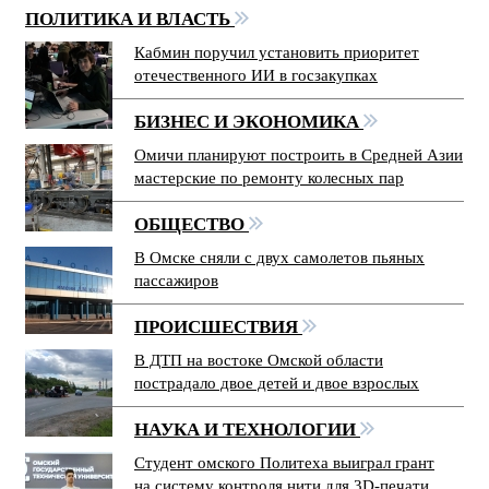
ПОЛИТИКА И ВЛАСТЬ
Кабмин поручил установить приоритет
отечественного ИИ в госзакупках
БИЗНЕС И ЭКОНОМИКА
Омичи планируют построить в Средней Азии
мастерские по ремонту колесных пар
ОБЩЕСТВО
В Омске сняли с двух самолетов пьяных
пассажиров
ПРОИСШЕСТВИЯ
В ДТП на востоке Омской области
пострадало двое детей и двое взрослых
НАУКА И ТЕХНОЛОГИИ
Студент омского Политеха выиграл грант
на систему контроля нити для 3D-печати