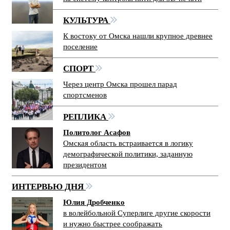
КУЛЬТУРА
К востоку от Омска нашли крупное древнее
поселение
СПОРТ
Через центр Омска прошел парад
спортсменов
РЕПЛИКА
Политолог Асафов
Омская область встраивается в логику
демографической политики, заданную
президентом
ИНТЕРВЬЮ ДНЯ
Юлия Дробченко
в волейбольной Суперлиге другие скорости
и нужно быстрее соображать