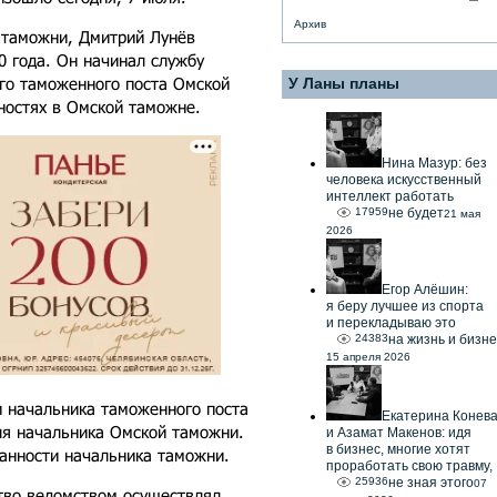
Архив
 таможни, Дмитрий Лунёв
0 года. Он начинал службу
ого таможенного поста Омской
У Ланы планы
ностях в Омской таможне.
Нина Мазур: без
человека искусственный
интеллект работать
17959
не будет
21 мая
2026
Егор Алёшин:
я беру лучшее из спорта
и перекладываю это
24383
на жизнь и бизне
15 апреля 2026
и начальника таможенного поста
Екатерина Конев
ля начальника Омской таможни.
и Азамат Макенов: идя
в бизнес, многие хотят
занности начальника таможни.
проработать свою травму,
25936
не зная этого
07
ство ведомством осуществлял