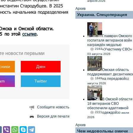
апреля 2026
нстантин Стародубцев. В 2025
Архив
жность начальника подразделения
Украина. Спецоперация
 Омска и Омской области.
55 по этой
ссылке
.
Главврач Омского
госпиталя ветеранов войн
награждён медалью
2163
«Участнику СВО»
те новости первыми
03 августа 2026
сники
Дзен
Омская область
поддерживает десантнико
1849
на передовой
02
ram
Twitter
августа 2026
В Омской области
18 ветеранов СВО
Сообщите новость
обеспечили адаптивной
2221
одеждой
30 июля
Версия для печати
2026
Архив
Чем недовольны омичи