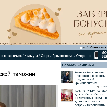
mc
- Светская ж
2
МО
ес и экономика
/
Культура
/
Спорт
/
Происшествия
/
Общество
ВЕ
Новости компаний
ской таможни
Алексей Алгазин ⁃ век
цифровой экспертизы
и адвокатской
криминалистики
9361
Кабинет «Чугун Холла
для особых событий:
от дружеских посидело
до корпоративных
встреч и мероприятий