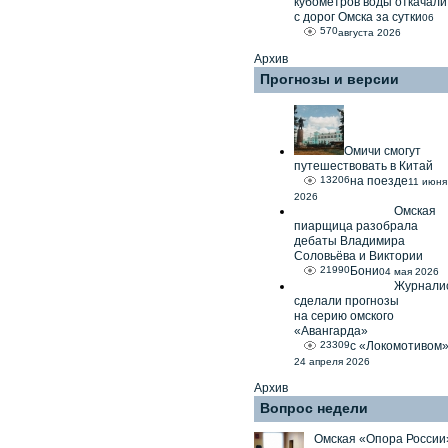
кубометров воды откачали
с дорог Омска за сутки
06
570
августа 2026
Архив
Прогнозы и версии
Омичи смогут
путешествовать в Китай
13206
на поезде
11 июня
2026
Омская
пиарщица разобрала
дебаты Владимира
Соловьёва и Виктории
21990
Бони
04 мая 2026
Журнали
сделали прогнозы
на серию омского
«Авангарда»
23309
с «Локомотивом
24 апреля 2026
Архив
Вопрос недели
Омская «Опора России