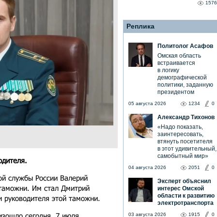
1576
Реплика
Политолог Асафов
Омская область
встраивается
в логику
демографической
политики, заданную
президентом
05 августа 2026
1234
0
Александр Тихонов
«Надо показать,
заинтересовать,
втянуть посетителя
в этот удивительный,
самобытный мир»
одителя.
04 августа 2026
2051
0
ой службы России Валерий
Эксперт объяснил
таможни. Им стал Дмитрий
интерес Омской
области к развитию
и руководителя этой таможни.
электротранспорта
зошло сегодня, 7 июля.
03 августа 2026
1915
0