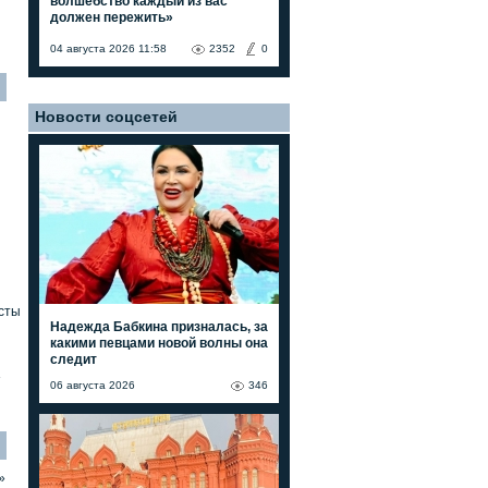
волшебство каждый из вас
должен пережить»
04 августа 2026 11:58
2352
0
Новости соцсетей
сты
Надежда Бабкина призналась, за
какими певцами новой волны она
следит
»
06 августа 2026
346
»