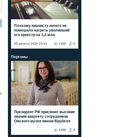
Плохому пианисту ничего не
помешало нагреть уволивший
его оркестр на 1,2 млн.
05 августа 2026 15:43
1306
0
Персоны
с
Президент РФ присвоил высокие
а
звания квартету сотрудников
Омского музея имени Врубеля
1486
0