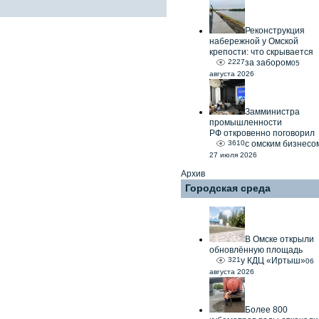
Реконструкция
набережной у Омской
крепости: что скрывается
2227
за забором
05
августа 2026
Замминистра
промышленности
РФ откровенно поговорил
3610
с омским бизнесо
27 июля 2026
Архив
Городская среда
В Омске открыли
обновлённую площадь
321
у КДЦ «Иртыш»
06
августа 2026
Более 800