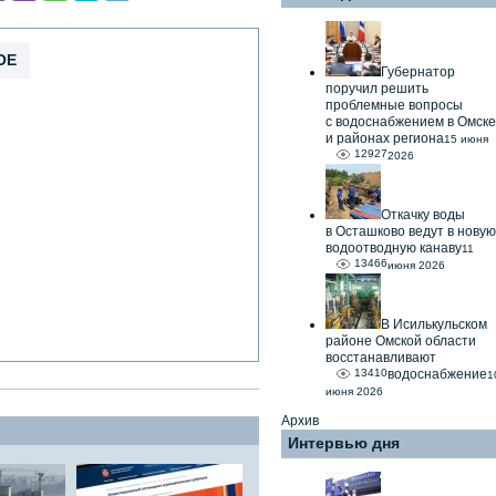
ОЕ
Губернатор
поручил решить
проблемные вопросы
с водоснабжением в Омске
и районах региона
15 июня
12927
2026
Откачку воды
в Осташково ведут в новую
водоотводную канаву
11
13466
июня 2026
В Исилькульском
районе Омской области
восстанавливают
13410
водоснабжение
1
июня 2026
Архив
Интервью дня