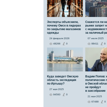
Эксперты объяснили,
Скажется ли н
почему Омск в лидерах
рынке запрет н
по закрытию магазинов
с недвижимос
одежды
за наличный р
24 февраля 2026
07 июля 2025
48266
0
88411
0
Куда заведет Омскую
Вадим Попов: 
область экспедиция
политические 
по Иртышу?
в Омской обла
не пройдут
27 мая 2025
в заксобрание
94593
0
21 мая 2025
67488
0