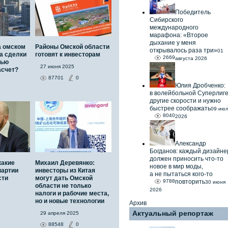
Победитель
Сибирского
международного
марафона: «Второе
дыхание у меня
а омском
Районы Омской области
открывалось раза три»
01
а сделки
готовят к инвесторам
2669
августа 2026
тью
27 июня 2025
асчет?
87701
0
Юлия Дробченко:
в волейбольной Суперлиг
другие скорости и нужно
быстрее соображать
09 ию
8040
2026
Александр
Богданов: каждый дизайне
должен приносить что-то
какие
Михаил Деревянко:
новое в мир моды,
партии
инвесторы из Китая
а не пытаться кого-то
сти
могут дать Омской
9788
повторить
30 июня
области не только
2026
налоги и рабочие места,
но и новые технологии
Архив
Актуальный репортаж
29 апреля 2025
88548
0