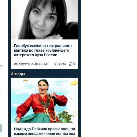
Главбух сменила театрального
критика во главе крупнейшего
актерского вуза России
е
05 августа 2026 12:13
1854
0
ля
Звезды
р
Надежда Бабкина призналась, за
какими певцами новой волны она