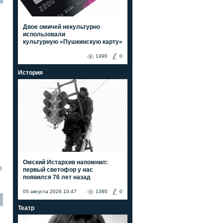
Двое омичей некультурно
использовали
культурную «Пушкинскую карту»
1490
0
История
Омский Истархив напомнил:
0
первый светофор у нас
появился 76 лет назад
05 августа 2026 10:47
1380
0
Театр