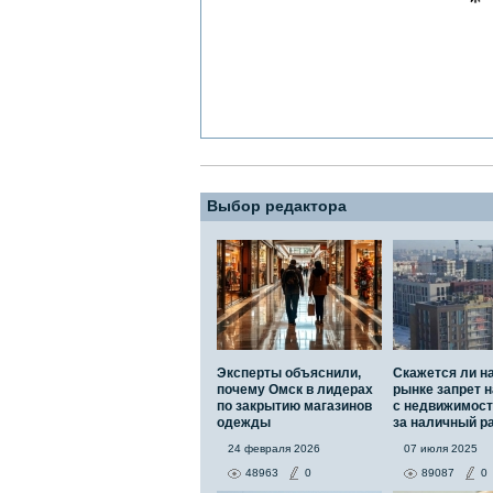
Выбор редактора
Эксперты объяснили,
Скажется ли н
почему Омск в лидерах
рынке запрет н
по закрытию магазинов
с недвижимос
одежды
за наличный р
24 февраля 2026
07 июля 2025
48963
0
89087
0