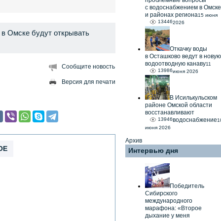
проблемные вопросы
с водоснабжением в Омске
и районах региона
15 июня
13446
2026
 в Омске будут открывать
Откачку воды
в Осташково ведут в новую
водоотводную канаву
11
Сообщите новость
13986
июня 2026
Версия для печати
В Исилькульском
районе Омской области
восстанавливают
13946
водоснабжение
1
июня 2026
Архив
ОЕ
Интервью дня
Победитель
Сибирского
международного
марафона: «Второе
дыхание у меня