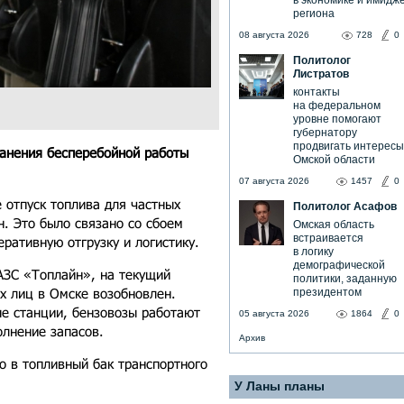
в экономике и имидж
региона
08 августа 2026
728
0
Политолог
Листратов
контакты
на федеральном
уровне помогают
губернатору
продвигать интересы
анения бесперебойной работы
Омской области
07 августа 2026
1457
0
 отпуск топлива для частных
Политолог Асафов
. Это было связано со сбоем
Омская область
встраивается
ративную отгрузку и логистику.
в логику
демографической
АЗС «Топлайн», на текущий
политики, заданную
х лиц в Омске возобновлен.
президентом
ые станции, бензовозы работают
05 августа 2026
1864
0
олнение запасов.
Архив
о в топливный бак транспортного
У Ланы планы