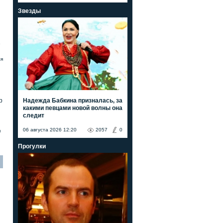
Звезды
е
ля
Надежда Бабкина призналась, за
р
какими певцами новой волны она
следит
06 августа 2026 12:20
2057
0
я
Прогулки