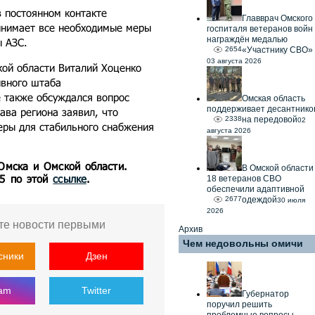
в постоянном контакте
Главврач Омского
ринимает все необходимые меры
госпиталя ветеранов войн
награждён медалью
ы АЗС.
2654
«Участнику СВО»
03 августа 2026
кой области Виталий Хоценко
ивного штаба
е также обсуждался вопрос
Омская область
поддерживает десантнико
ава региона заявил, что
2338
на передовой
02
ры для стабильного снабжения
августа 2026
 Омска и Омской области.
В Омской области
55 по этой
ссылке
.
18 ветеранов СВО
обеспечили адаптивной
2677
одеждой
30 июля
2026
те новости первыми
Архив
Чем недовольны омичи
сники
Дзен
ram
Twitter
Губернатор
поручил решить