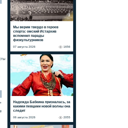
Мы верим твердо в героев
спорта: омский Истархив
вспомнил парады
физкультурников
07 августа 2026
1656
сты
»
Надежда Бабкина призналась, за
»
какими певцами новой волны она
следит
е
06 августа 2026
2055