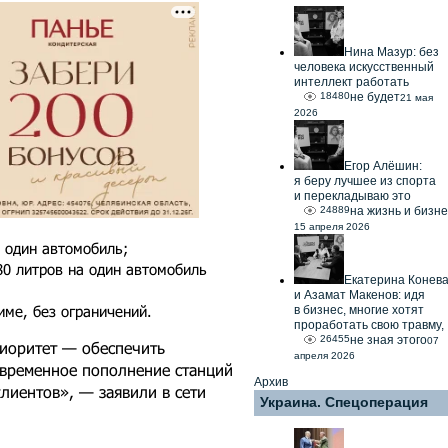
Нина Мазур: без
человека искусственный
интеллект работать
18480
не будет
21 мая
2026
Егор Алёшин:
я беру лучшее из спорта
и перекладываю это
24889
на жизнь и бизне
15 апреля 2026
 один автомобиль;
80 литров на один автомобиль
Екатерина Конев
и Азамат Макенов: идя
име, без ограничений.
в бизнес, многие хотят
проработать свою травму,
26455
не зная этого
07
риоритет — обеспечить
апреля 2026
евременное пополнение станций
Архив
лиентов», — заявили в сети
Украина. Спецоперация