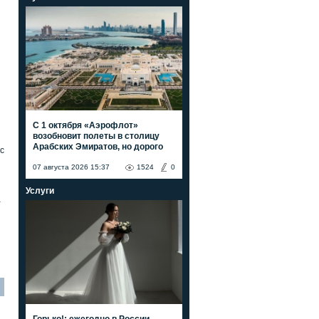
С 1 октября «Аэрофлот»
возобновит полеты в столицу
Арабских Эмиратов, но дорого
с
07 августа 2026 15:37
1524
0
Услуги
а
Горько!: ежегодно в России