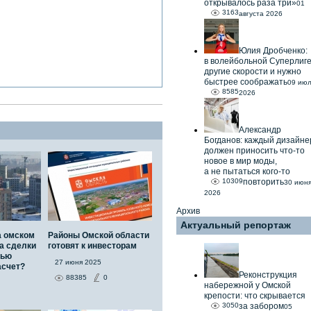
открывалось раза три»
01
3163
августа 2026
Юлия Дробченко:
в волейбольной Суперлиг
другие скорости и нужно
быстрее соображать
09 ию
8585
2026
Александр
Богданов: каждый дизайне
должен приносить что-то
новое в мир моды,
а не пытаться кого-то
10309
повторить
30 июн
2026
Архив
Актуальный репортаж
а омском
Районы Омской области
а сделки
готовят к инвесторам
тью
27 июня 2025
асчет?
Реконструкция
88385
0
набережной у Омской
крепости: что скрывается
3050
за забором
05