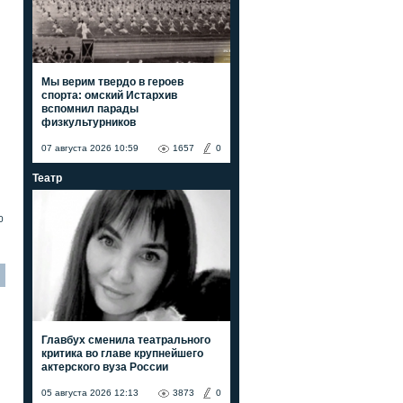
Мы верим твердо в героев
спорта: омский Истархив
вспомнил парады
физкультурников
07 августа 2026 10:59
1657
0
Театр
0
Главбух сменила театрального
критика во главе крупнейшего
актерского вуза России
05 августа 2026 12:13
3873
0