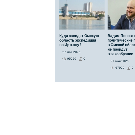
Куда заведет Омскую
Вадим Попов: 
область экспедиция
политические 
по Иртышу?
в Омской обла
не пройдут
27 мая 2025
в заксобрание
95269
0
21 мая 2025
67929
0