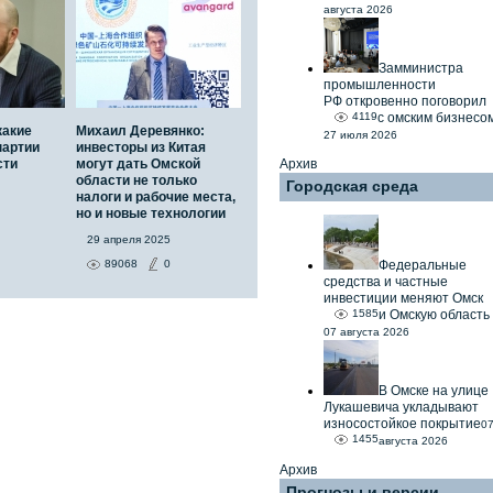
августа 2026
Замминистра
промышленности
РФ откровенно поговорил
4119
с омским бизнесо
какие
Михаил Деревянко:
27 июля 2026
партии
инвесторы из Китая
сти
могут дать Омской
Архив
области не только
Городская среда
налоги и рабочие места,
но и новые технологии
29 апреля 2025
89068
0
Федеральные
средства и частные
инвестиции меняют Омск
1585
и Омскую область
07 августа 2026
В Омске на улице
Лукашевича укладывают
износостойкое покрытие
0
1455
августа 2026
Архив
Прогнозы и версии