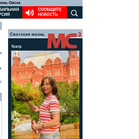
изнь Омска
БИЛЬНАЯ
СООБЩИТЕ
РСИЯ
НОВОСТЬ
Светская жизнь
Театр
5
»
к
1