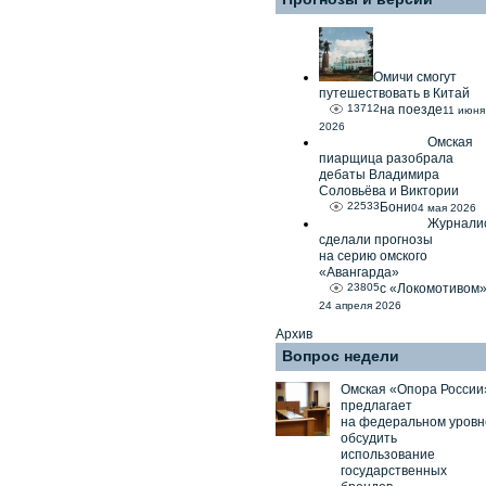
Омичи смогут
путешествовать в Китай
13712
на поезде
11 июня
2026
Омская
пиарщица разобрала
дебаты Владимира
Соловьёва и Виктории
22533
Бони
04 мая 2026
Журнали
сделали прогнозы
на серию омского
«Авангарда»
23805
с «Локомотивом
24 апреля 2026
Архив
Вопрос недели
Омская «Опора России
предлагает
на федеральном уровн
обсудить
использование
государственных