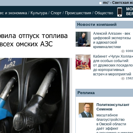
mc
- Светская ж
2
МО
ес и экономика
/
Культура
/
Спорт
/
Происшествия
/
Общество
ВЕ
Новости компаний
вила отпуск топлива
Алексей Алгазин ⁃ век
цифровой экспертизы
всех омских АЗС
и адвокатской
криминалистики
9369
Кабинет «Чугун Холла
для особых событий:
от дружеских посидело
до корпоративных
встреч и мероприятий
1582
Реплика
Политконсультант
Семенов
масштабное
благоустройство
в Омской области
даёт эффект