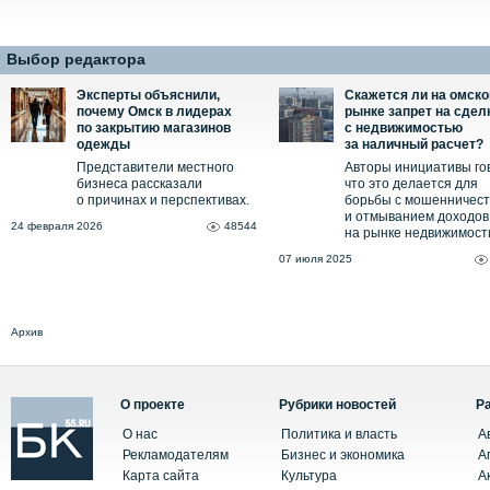
Выбор редактора
Эксперты объяснили,
Скажется ли на омск
почему Омск в лидерах
рынке запрет на сдел
по закрытию магазинов
с недвижимостью
одежды
за наличный расчет?
Представители местного
Авторы инициативы го
бизнеса рассказали
что это делается для
о причинах и перспективах.
борьбы с мошенничес
и отмыванием доходов
24 февраля 2026
48544
на рынке недвижимост
07 июля 2025
Архив
О проекте
Рубрики новостей
Р
О нас
Политика и власть
А
Рекламодателям
Бизнес и экономика
А
Карта сайта
Культура
А