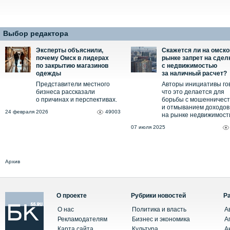
Выбор редактора
Эксперты объяснили,
Скажется ли на омск
почему Омск в лидерах
рынке запрет на сдел
по закрытию магазинов
с недвижимостью
одежды
за наличный расчет?
Представители местного
Авторы инициативы го
бизнеса рассказали
что это делается для
о причинах и перспективах.
борьбы с мошенничес
и отмыванием доходов
24 февраля 2026
49003
на рынке недвижимост
07 июля 2025
Архив
О проекте
Рубрики новостей
Р
О нас
Политика и власть
А
Рекламодателям
Бизнес и экономика
А
Карта сайта
Культура
А