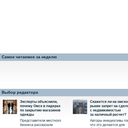
Самое читаемое за неделю
Выбор редактора
Эксперты объяснили,
Скажется ли на омск
почему Омск в лидерах
рынке запрет на сдел
по закрытию магазинов
с недвижимостью
одежды
за наличный расчет?
Представители местного
Авторы инициативы го
бизнеса рассказали
что это делается для