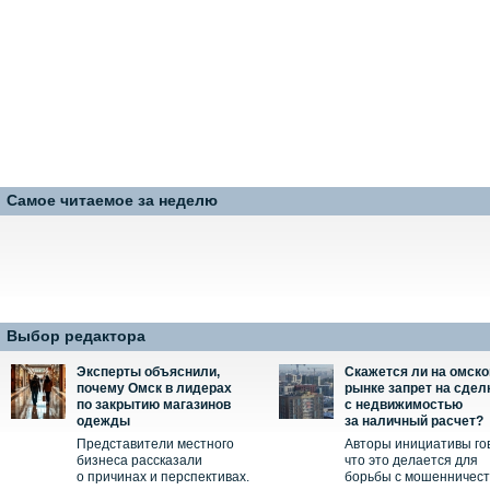
Самое читаемое за неделю
Выбор редактора
Эксперты объяснили,
Скажется ли на омск
почему Омск в лидерах
рынке запрет на сдел
по закрытию магазинов
с недвижимостью
одежды
за наличный расчет?
Представители местного
Авторы инициативы го
бизнеса рассказали
что это делается для
о причинах и перспективах.
борьбы с мошенничес