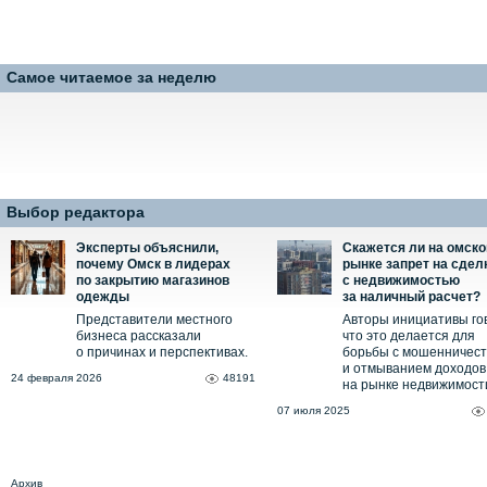
Самое читаемое за неделю
Выбор редактора
Эксперты объяснили,
Скажется ли на омск
почему Омск в лидерах
рынке запрет на сдел
по закрытию магазинов
с недвижимостью
одежды
за наличный расчет?
Представители местного
Авторы инициативы го
бизнеса рассказали
что это делается для
о причинах и перспективах.
борьбы с мошенничес
и отмыванием доходов
24 февраля 2026
48191
на рынке недвижимост
07 июля 2025
Архив