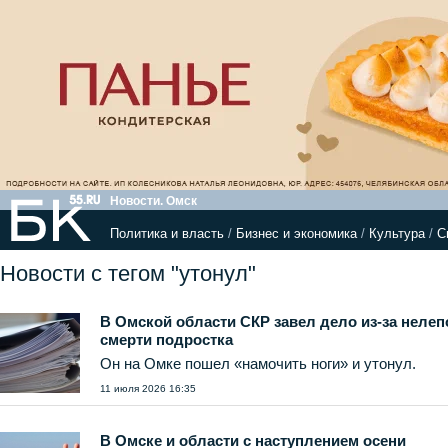
Новости. Омск
Политика и власть
/
Бизнес и экономика
/
Культура
/
С
Новости с тегом "утонул"
В Омской области СКР завел дело из-за нелеп
смерти подростка
Он на Омке пошел «намочить ноги» и утонул.
11 июля 2026 16:35
В Омске и области с наступлением осени