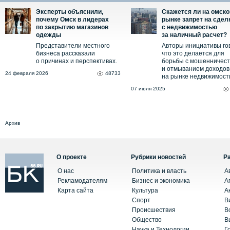
Эксперты объяснили,
Скажется ли на омск
почему Омск в лидерах
рынке запрет на сдел
по закрытию магазинов
с недвижимостью
одежды
за наличный расчет?
Представители местного
Авторы инициативы го
бизнеса рассказали
что это делается для
о причинах и перспективах.
борьбы с мошенничес
и отмыванием доходов
24 февраля 2026
48733
на рынке недвижимост
07 июля 2025
Архив
О проекте
Рубрики новостей
Р
О нас
Политика и власть
А
Рекламодателям
Бизнес и экономика
А
Карта сайта
Культура
А
Спорт
В
Происшествия
В
Общество
В
Наука и Технологии
Г