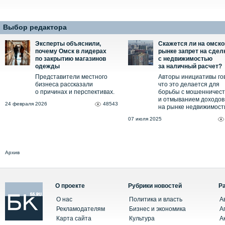
Выбор редактора
Эксперты объяснили,
Скажется ли на омск
почему Омск в лидерах
рынке запрет на сдел
по закрытию магазинов
с недвижимостью
одежды
за наличный расчет?
Представители местного
Авторы инициативы го
бизнеса рассказали
что это делается для
о причинах и перспективах.
борьбы с мошенничес
и отмыванием доходов
24 февраля 2026
48543
на рынке недвижимост
07 июля 2025
Архив
О проекте
Рубрики новостей
Р
О нас
Политика и власть
А
Рекламодателям
Бизнес и экономика
А
Карта сайта
Культура
А