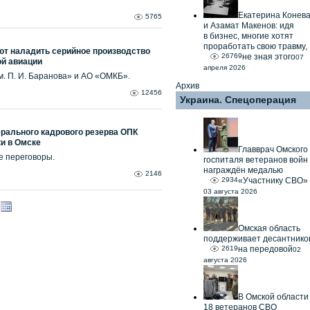
Екатерина Конев
5765
и Азамат Макенов: идя
в бизнес, многие хотят
проработать свою травму,
ют наладить серийное производство
26769
не зная этого
07
ой авиации
апреля 2026
. П. И. Баранова» и АО «ОМКБ».
Архив
12456
Украина. Спецоперация
рального кадрового резерва ОПК
и в Омске
Главврач Омского
 переговоры.
госпиталя ветеранов войн
награждён медалью
2146
2934
«Участнику СВО»
03 августа 2026
Омская область
поддерживает десантнико
2619
на передовой
02
августа 2026
В Омской области
18 ветеранов СВО