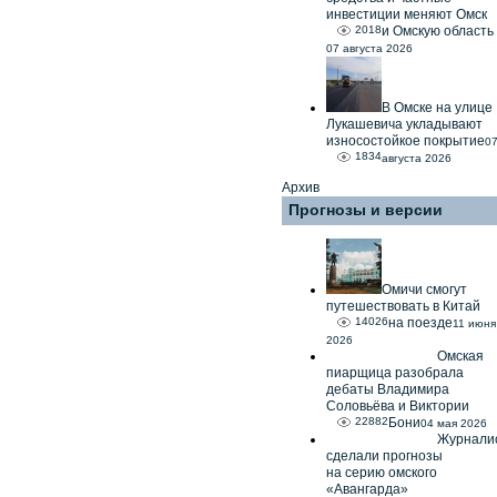
инвестиции меняют Омск
2018
и Омскую область
07 августа 2026
В Омске на улице
Лукашевича укладывают
износостойкое покрытие
0
1834
августа 2026
Архив
Прогнозы и версии
Омичи смогут
путешествовать в Китай
14026
на поезде
11 июня
2026
Омская
пиарщица разобрала
дебаты Владимира
Соловьёва и Виктории
22882
Бони
04 мая 2026
Журнали
сделали прогнозы
на серию омского
«Авангарда»