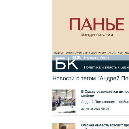
Новости. Омск
Политика и власть
/
Бизн
Новости с тегом "Андрей П
В Омске развивается импо
мебели
Андрей Посаженников побыв
23 июня 2026 08:26
Омская область готовит пр