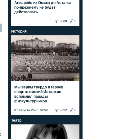
Авиарейс из Омска до Астаны
по-прежнему не будет
действовать
2088
0
История
Мы верим твердо в героев
спорта: омский Истархив
вспомнил парады
физкультурников
07 августа 2026 10:59
2352
0
Театр
0