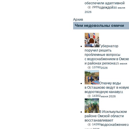
обеспечили адаптивной
2955
одеждой
30 июля
2026
Архив
Чем недовольны омичи
Губернатор
поручил решить
проблемные вопросы
с водоснабжением в Омске
и районах региона
15 июня
13760
2026
Откачку воды
в Осташково ведут в новую
водоотводную канаву
11
14302
июня 2026
В Исилькульском
районе Омской области
восстанавливают
14260
водоснабжение
1