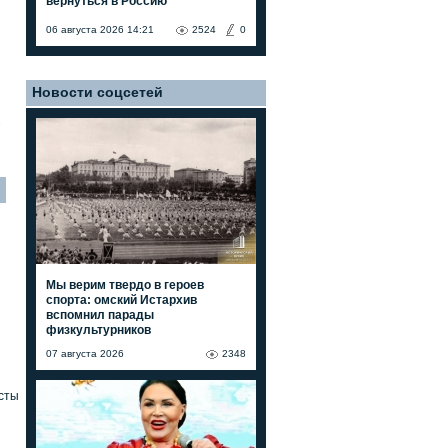
вернуться в Россию"
06 августа 2026 14:21
2524
0
Новости соцсетей
7
Мы верим твердо в героев
спорта: омский Истархив
вспомнил парады
физкультурников
07 августа 2026
2348
сты