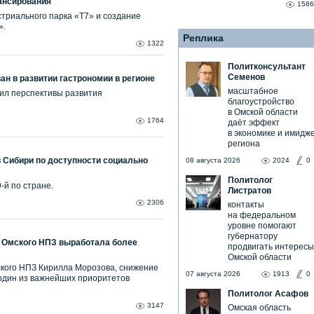
ансирования
1586
триального парка «Т7» и создание
».
Реплика
1322
Политконсультант
Семенов
ан в развитии гастрономии в регионе
масштабное
ил перспективы развития
благоустройство
в Омской области
1764
даёт эффект
в экономике и имидж
региона
 Сибири по доступности социально
08 августа 2026
2024
0
Политолог
-й по стране.
Листратов
2306
контакты
на федеральном
уровне помогают
губернатору
 Омского НПЗ выработала более
продвигать интересы
Омской области
ского НПЗ Кирилла Морозова, снижение
07 августа 2026
1913
0
один из важнейших приоритетов
Политолог Асафов
3147
Омская область