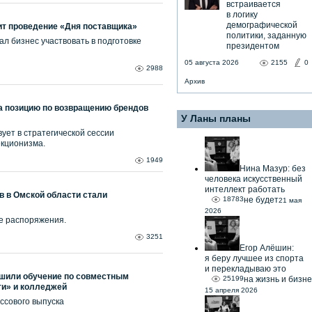
встраивается
в логику
демографической
ит проведение «Дня поставщика»
политики, заданную
л бизнес участвовать в подготовке
президентом
05 августа 2026
2155
0
2988
Архив
а позицию по возвращению брендов
У Ланы планы
ует в стратегической сессии
екционизма.
1949
Нина Мазур: без
человека искусственный
интеллект работать
в в Омской области стали
18783
не будет
21 мая
2026
е распоряжения.
3251
Егор Алёшин:
я беру лучшее из спорта
и перекладываю это
ршили обучение по совместным
25199
на жизнь и бизне
и» и колледжей
15 апреля 2026
ссового выпуска