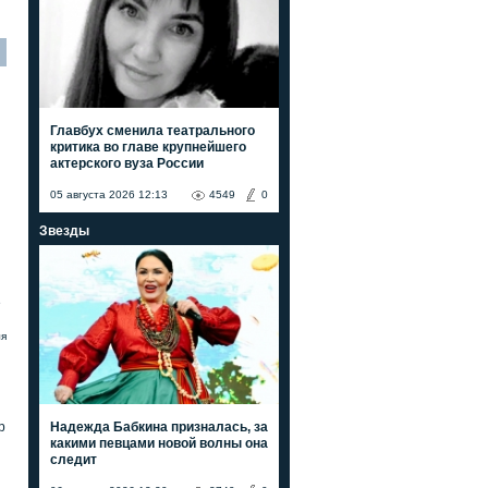
Главбух сменила театрального
критика во главе крупнейшего
актерского вуза России
05 августа 2026 12:13
4549
0
Звезды
е
ля
Надежда Бабкина призналась, за
р
какими певцами новой волны она
следит