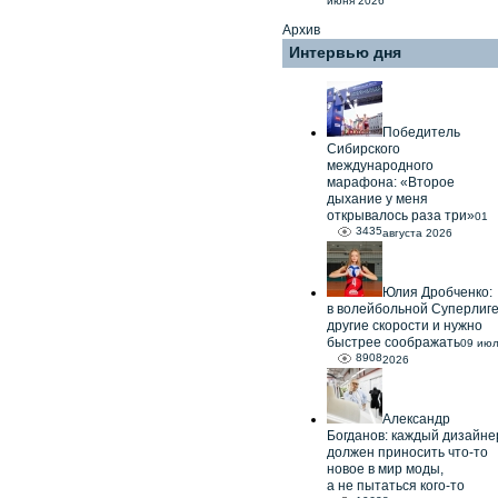
июня 2026
Архив
Интервью дня
Победитель
Сибирского
международного
марафона: «Второе
дыхание у меня
открывалось раза три»
01
3435
августа 2026
Юлия Дробченко:
в волейбольной Суперлиг
другие скорости и нужно
быстрее соображать
09 ию
8908
2026
Александр
Богданов: каждый дизайне
должен приносить что-то
новое в мир моды,
а не пытаться кого-то