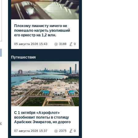
Плохому пианисту ничего не
помешало нагреть уволивший
его оркестр на 1,2 млн.
05 августа 2026 15:43
3188
0
Путешествия
С 1 октября «Аэрофлот»
возобновит полеты в столицу
Арабских Эмиратов, но дорого
с
07 августа 2026 15:37
2375
0