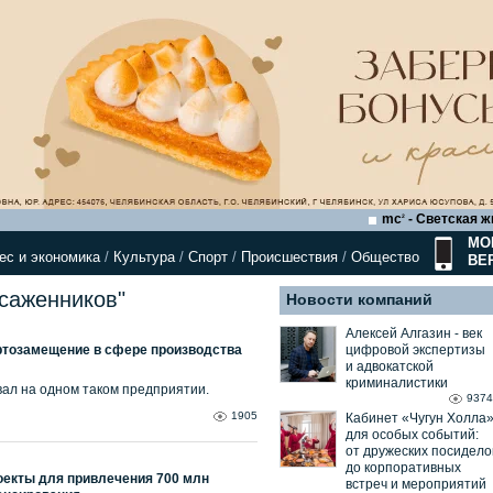
mc
- Светская ж
2
МО
ес и экономика
/
Культура
/
Спорт
/
Происшествия
/
Общество
ВЕ
осаженников"
Новости компаний
Алексей Алгазин ⁃ век
ртозамещение в сфере производства
цифровой экспертизы
и адвокатской
криминалистики
ал на одном таком предприятии.
9374
1905
Кабинет «Чугун Холла
для особых событий:
от дружеских посидело
до корпоративных
оекты для привлечения 700 млн
встреч и мероприятий