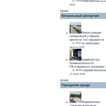
10628
повторить
30 июн
2026
Архив
Актуальный репортаж
Реконструкция
набережной у Омской
крепости: что скрывается
3427
за забором
05
августа 2026
Замминистра
промышленности
РФ откровенно поговорил
4429
с омским бизнесо
27 июля 2026
Архив
Городская среда
Федеральные
средства и частные