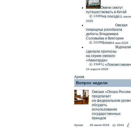
Омичи смогут
путешествовать в Китай
13389
на поезде
11 июня
2026
Омская
пиарщица разобрала
дебаты Владимира
Соловьёва и Виктории
22186
Бони
04 мая 2026
Журнали
сделали прогнозы
на серию омского
«Авангарда»
23487
с «Локомотивом
24 апреля 2026
Архив
Вопрос недели
Омская «Опора России
предлагает
на федеральном уровн
обсудить
использование
государственных
брендов
Архив
30 июля 2026
2043