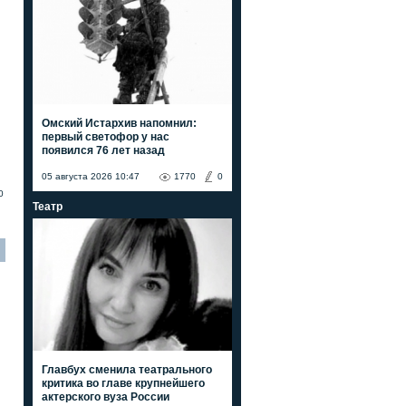
Омский Истархив напомнил:
первый светофор у нас
появился 76 лет назад
05 августа 2026 10:47
1770
0
0
Театр
Главбух сменила театрального
критика во главе крупнейшего
актерского вуза России