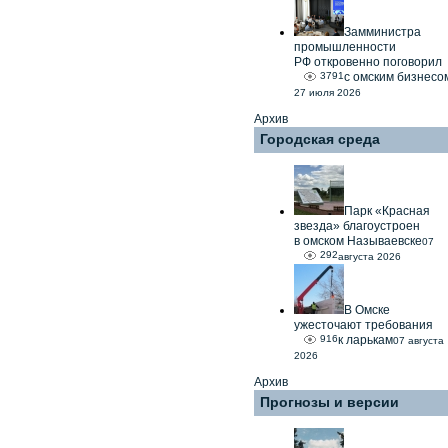
Замминистра
промышленности
РФ откровенно поговорил
3791
с омским бизнесо
27 июля 2026
Архив
Городская среда
Парк «Красная
звезда» благоустроен
в омском Называевске
07
292
августа 2026
В Омске
ужесточают требования
916
к ларькам
07 августа
2026
Архив
Прогнозы и версии