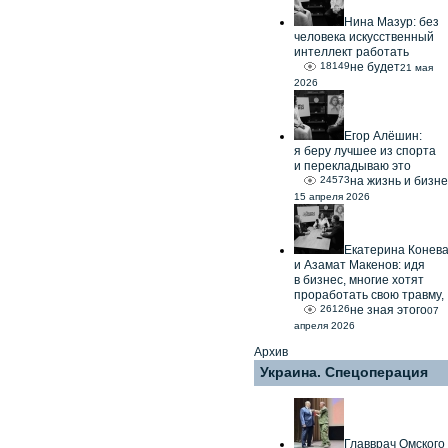
Нина Мазур: без
человека искусственный
интеллект работать
18149
не будет
21 мая
2026
Егор Алёшин:
я беру лучшее из спорта
и перекладываю это
24573
на жизнь и бизне
15 апреля 2026
Екатерина Конев
и Азамат Макенов: идя
в бизнес, многие хотят
проработать свою травму,
26126
не зная этого
07
апреля 2026
Архив
Украина. Спецоперация
Главврач Омского