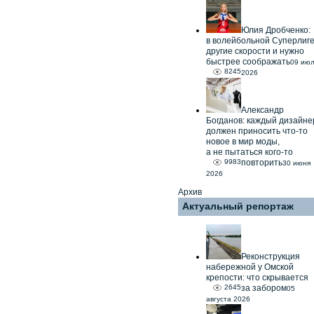
Юлия Дробченко:
в волейбольной Суперлиг
другие скорости и нужно
быстрее соображать
09 ию
8245
2026
Александр
Богданов: каждый дизайне
должен приносить что-то
новое в мир моды,
а не пытаться кого-то
9983
повторить
30 июня
2026
Архив
Актуальный репортаж
Реконструкция
набережной у Омской
крепости: что скрывается
2645
за забором
05
августа 2026