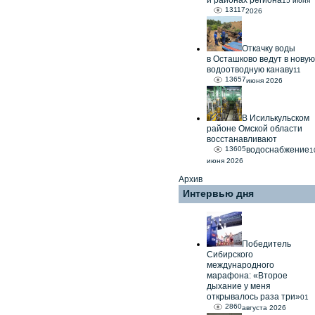
и районах региона
15 июня
13117
2026
Откачку воды
в Осташково ведут в новую
водоотводную канаву
11
13657
июня 2026
В Исилькульском
районе Омской области
восстанавливают
13605
водоснабжение
1
июня 2026
Архив
Интервью дня
Победитель
Сибирского
международного
марафона: «Второе
дыхание у меня
открывалось раза три»
01
2860
августа 2026