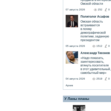
продвигать интересы
Омской области
07 августа 2026
252
0
Политолог Асафов
Омская область
встраивается
в логику
демографической
политики, заданную
президентом
05 августа 2026
1512
0
Александр Тихонов
«Надо показать,
заинтересовать,
втянуть посетителя
в этот удивительный,
самобытный мир»
04 августа 2026
2519
0
Архив
У Ланы планы