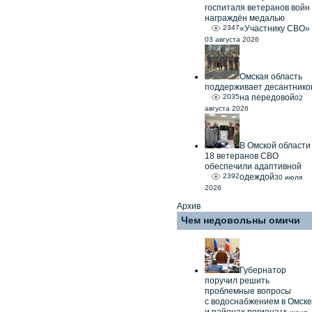
госпиталя ветеранов войн
награждён медалью
2347
«Участнику СВО»
03 августа 2026
Омская область
поддерживает десантнико
2035
на передовой
02
августа 2026
В Омской области
18 ветеранов СВО
обеспечили адаптивной
2392
одеждой
30 июля
2026
Архив
Чем недовольны омичи
Губернатор
поручил решить
проблемные вопросы
с водоснабжением в Омске