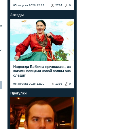
05 августа 2026 12:13
2734
0
Звезды
е
ля
р
Надежда Бабкина призналась, за
какими певцами новой волны она
следит
06 августа 2026 12:20
1366
0
Прогулки