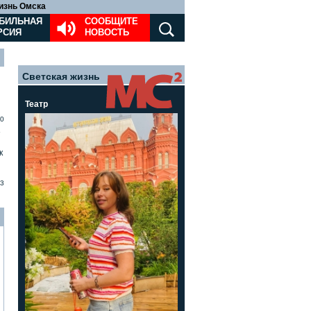
изнь Омска
БИЛЬНАЯ
СООБЩИТЕ
РСИЯ
НОВОСТЬ
Светская жизнь
Театр
0
»
к
3