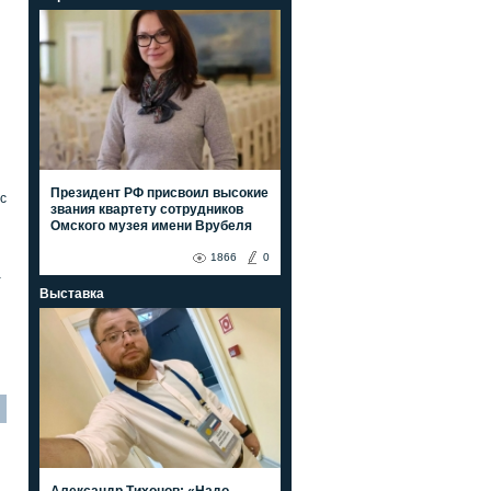
Президент РФ присвоил высокие
с
звания квартету сотрудников
Омского музея имени Врубеля
1866
0
а
Выставка
Александр Тихонов: «Надо