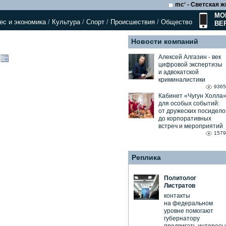
mc
- Светская ж
2
МО
ес и экономика
/
Культура
/
Спорт
/
Происшествия
/
Общество
ВЕ
Новости компаний
Алексей Алгазин ⁃ век
цифровой экспертизы
и адвокатской
криминалистики
9365
Кабинет «Чугун Холла
для особых событий:
от дружеских посидело
до корпоративных
встреч и мероприятий
1579
Реплика
Политолог
Листратов
контакты
на федеральном
уровне помогают
губернатору