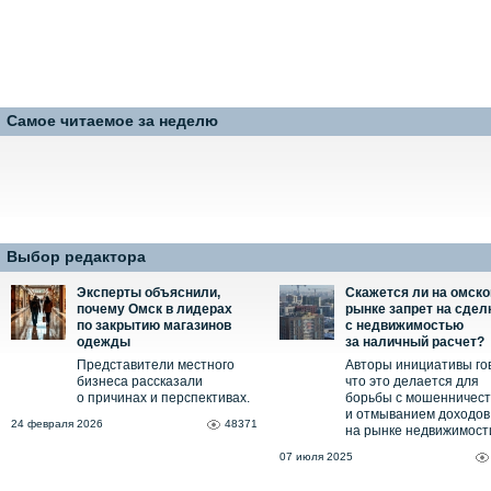
Самое читаемое за неделю
Выбор редактора
Эксперты объяснили,
Скажется ли на омск
почему Омск в лидерах
рынке запрет на сдел
по закрытию магазинов
с недвижимостью
одежды
за наличный расчет?
Представители местного
Авторы инициативы го
бизнеса рассказали
что это делается для
о причинах и перспективах.
борьбы с мошенничес
и отмыванием доходов
24 февраля 2026
48371
на рынке недвижимост
07 июля 2025