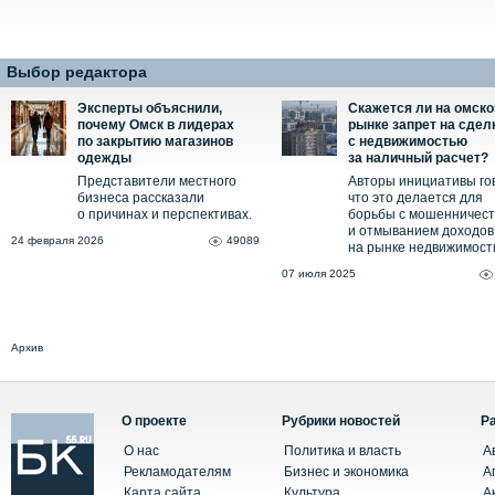
Выбор редактора
Эксперты объяснили,
Скажется ли на омск
почему Омск в лидерах
рынке запрет на сдел
по закрытию магазинов
с недвижимостью
одежды
за наличный расчет?
Представители местного
Авторы инициативы го
бизнеса рассказали
что это делается для
о причинах и перспективах.
борьбы с мошенничес
и отмыванием доходов
24 февраля 2026
49089
на рынке недвижимост
07 июля 2025
Архив
О проекте
Рубрики новостей
Р
О нас
Политика и власть
А
Рекламодателям
Бизнес и экономика
А
Карта сайта
Культура
А