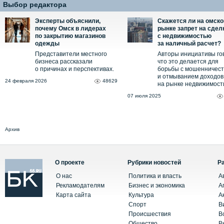
Выбор редактора
Эксперты объяснили,
Скажется ли на омск
почему Омск в лидерах
рынке запрет на сдел
по закрытию магазинов
с недвижимостью
одежды
за наличный расчет?
Представители местного
Авторы инициативы го
бизнеса рассказали
что это делается для
о причинах и перспективах.
борьбы с мошенничес
и отмыванием доходов
24 февраля 2026
48629
на рынке недвижимост
07 июля 2025
Архив
О проекте
Рубрики новостей
Р
О нас
Политика и власть
А
Рекламодателям
Бизнес и экономика
А
Карта сайта
Культура
А
Спорт
В
Происшествия
В
Общество
В